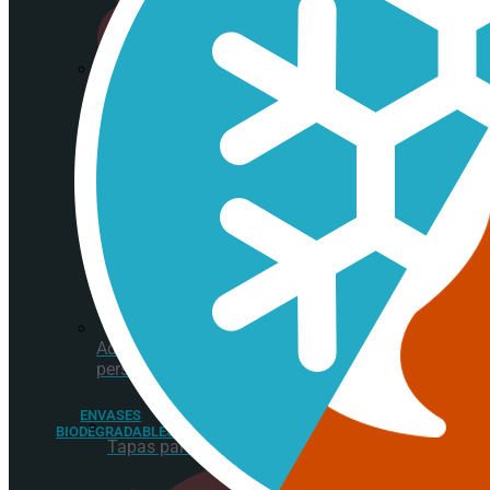
Papel
antigrasa
Vasos plástico transparentes
Cono
papel
fritos
Adhesivos
personalizados
ENVASES
BIODEGRADABLES
Tapas para vasos