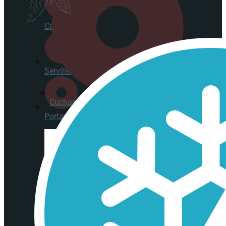
Cucharitas
Servilletas
Cucharitas
Portavasos