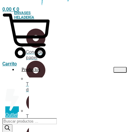
0,00
€
0
ENVASES
HELADERÍA
Cono de
papel
Carrito
Productos
Tarrina
de cartón
Outlet
Tarrina
Búsqueda
industrial
de
productos