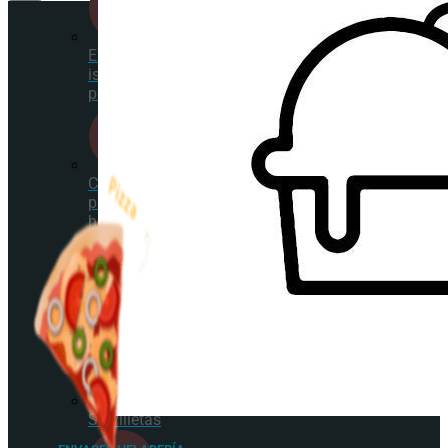
Envases
isotérmicos
porexpan
Cajas
para
helado
de corte
Cucharitas
Servilletas