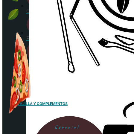
Cañitas/Pajitas
Portavasos
Posavasos
VAJILLA Y COMPLEMENTOS
Especial