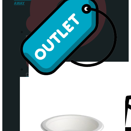
AWAY
Bandejas
para
Sushi
Servilletas
Caja
para
hamburguesas
y hot
dogs
Caja
para