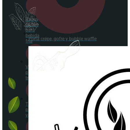
Vasos
cartón
para
bebida
Porta crépe, gofre y bubble waffle
fría
Vasos
plástico
transparentes
Tapas
para
vasos