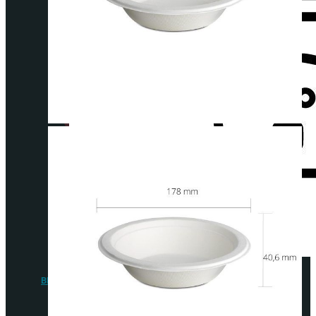
comida
Packaging
fritos
Porta
gofres,
crepes y
bubble
waffle
Envases
para
BEBIDA FRÍA
ensaladas