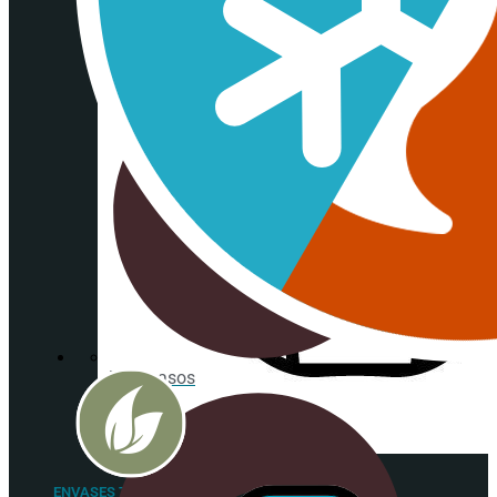
Portavasos
Posavasos
ENVASES TAKE