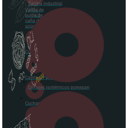
Tarrina industrial
Vajilla de
pulpa de
caña de
azúcar
Cubertería
Cañitas/Pajitas
Envases isotérmicos porexpan
Cucharitas