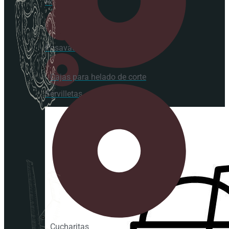
Portavasos
Posavasos
Cajas para helado de corte
Servilletas
Cucharitas