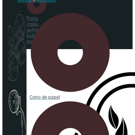
ENVASES HELADERÍA
Porta
crépe,
gofre y
bubble
waffle
Cono de papel