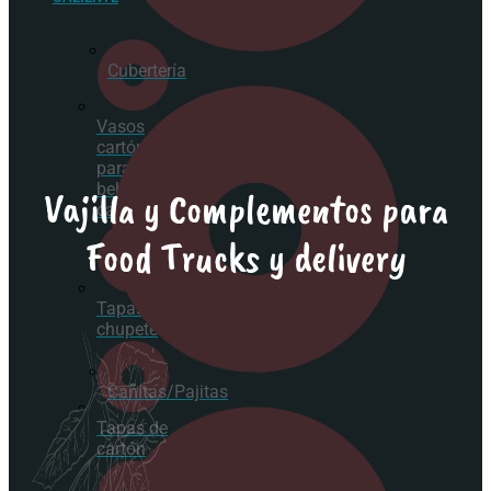
Cubertería
Vasos
cartón
para
bebida
Vajilla y Complementos para
caliente
Food Trucks y delivery
Tapas
chupete
Cañitas/Pajitas
Tapas de
cartón