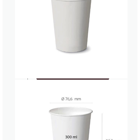
Portavasos
Posavasos
ENVASES TAKE