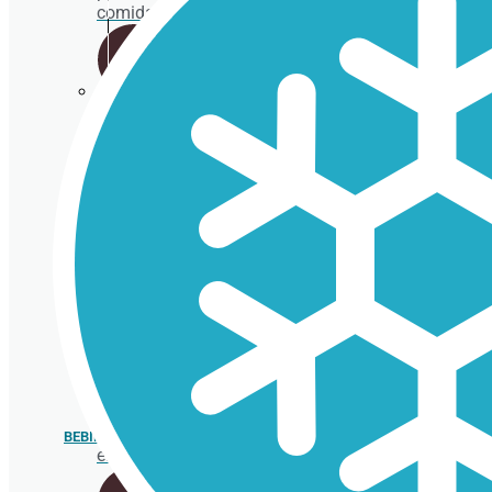
comida
Packaging
fritos
Porta
gofres,
crepes y
bubble
waffle
Envases
para
BEBIDA FRÍA
ensaladas