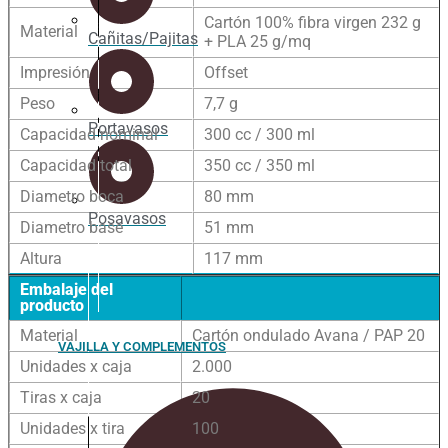
Cartón 100% fibra virgen 232 g
Material
Cañitas/Pajitas
+ PLA 25 g/mq
Impresión
Offset
Peso
7,7 g
Portavasos
Capacidad nominal
300 cc / 300 ml
Capacidad total
350 cc / 350 ml
Diametro boca
80 mm
Posavasos
Diametro base
51 mm
Altura
117 mm
Embalaje del
producto
Material
Cartón ondulado Avana / PAP 20
VAJILLA Y COMPLEMENTOS
Unidades x caja
2.000
Tiras x caja
20
Unidades x tira
100