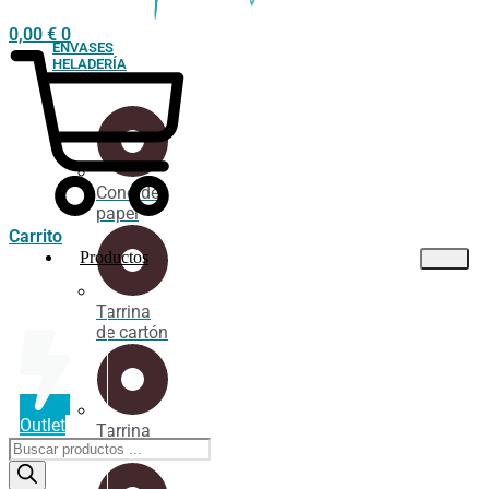
0,00
€
0
ENVASES
HELADERÍA
Cono de
papel
Carrito
Productos
Tarrina
de cartón
Outlet
Tarrina
Búsqueda
industrial
de
productos