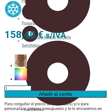
Portavasos
Posavasos
158,40
€
s/IVA
Cajas para helado de corte
Servilletas
Vaso
Cartón
Añadir al carrito
BIO
350ml
Para consultar el precio de un producto y/o para
Bebida
personalizar, pídenos presupuesto y te lo enviaremos en
Fria
Cucharitas