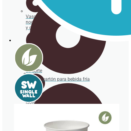
Vaso par
noodles
y caldos
Caja
para
helado
de corte
Vasos cartón para bebida fría
Envases
isotérmicos
Servilletas