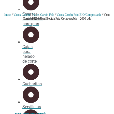
Envases
Inicio
/
Vasos Cartón
/
Vasos Cartón Frío
/
Vasos Cartón Frío BIO/Compostable
/ Vaso
isotérmicos
Cartón BIO 350ml Bebida Fria Compostable – 2000 uds
porexpan
Cajas
para
helado
de corte
Cucharitas
Servilletas