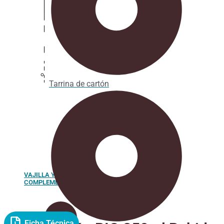
Tarrina de cartón
VAJILLA Y
COMPLEMENTOS
Ficha Técnica