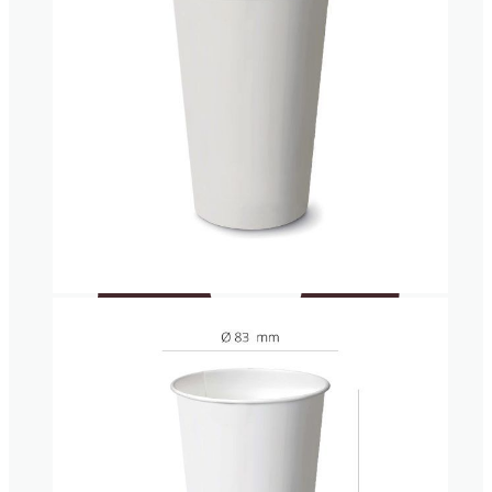
Papel
antigrasa
Vasos plástico transparentes
Cono
papel
fritos
Adhesivos
personalizados
ENVASES
BIODEGRADABLES
Tapas para vasos