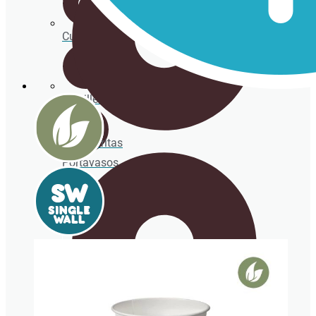
Cucharitas
Servilletas
Cucharitas
Portavasos