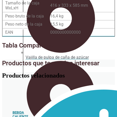
Tamaño de la caja
416 x 333 x 585 mm
WxLxH
Peso bruto de la caja
16,4 kg
Peso neto de la caja
15,5 kg
EAN
0000000000000
Tabla Comparativa
Vajilla de pulpa de caña de azúcar
Productos que te pueden interesar
Productos relacionados
BEBIDA
CALIENTE