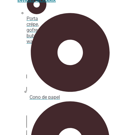
ENVASES HELADERÍA
Porta
crépe,
gofre y
bubble
waffle
Cono de papel