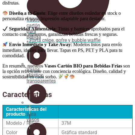
disfrutas.
Diseño a tu Gusto
: Elige entre diseños estándar en stock o
personaliza el tuyo. Impresión adaptable para destacar.
Vasos
cartón
Seguridad Alimentaria
: Tintas y barnices aprobados para el
para
contacto con alimentos, garantizan bebidas frescas y seguras.
bebida
Porta crépe, gofre y bubble waffle
fría
Envío Inmediato y Take Away
: Modelos listos para envío
inmediato, ideales para llevar. Tapas en PS, PET y PLA para tu
comodidad.
En resumen, nuestros
Vasos Cartón BIO para Bebidas Frías
son
Vasos
la opción refrescante con conciencia ecológica. Diseño, calidad y
plástico
sostenibilidad en cada sorbo.
transparentes
Características
Tapas
Características del
para
producto
vasos
Modelo / Ref.
37M
Color
Gráfica standard