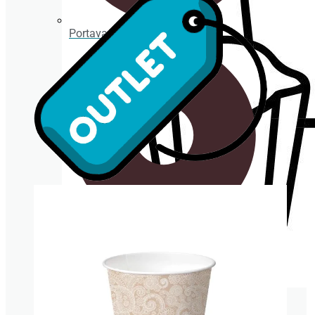
Portavasos
Posavasos
ENVASES TAKE