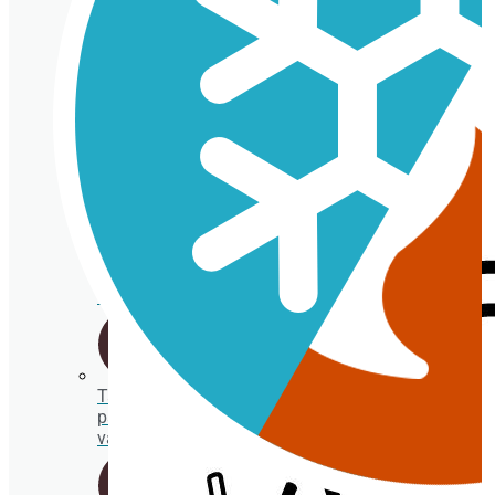
Vasos
cartón
para
bebida
Porta crépe, gofre y bubble waffle
fría
Vasos
plástico
transparentes
Tapas
para
vasos