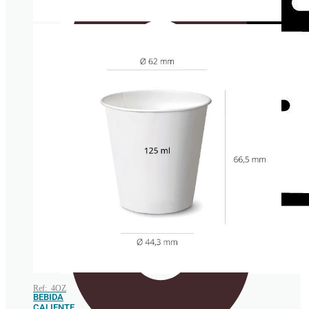
Vajilla de pulpa de caña de azúcar
Ref: 4OZ
BEBIDA
CALIENTE