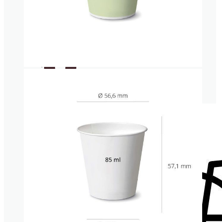
Portavasos
Posavasos
Cajas para helado de corte
Servilletas
Cucharitas