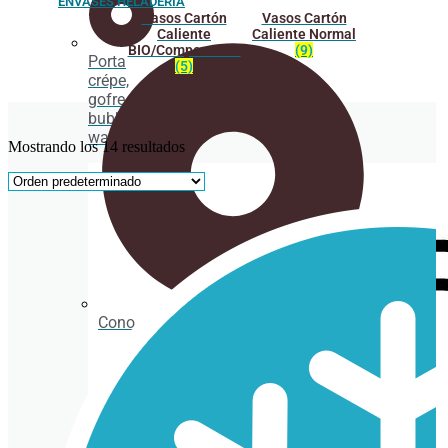
ENVASES HELADERÍA
Vasos Cartón
Vasos Cartón
Caliente
Caliente Normal
BIO/Compostable
(9)
Porta
(5)
crépe,
gofre y
bubble
waffle
Mostrando los 14 resultados
Cono de papel