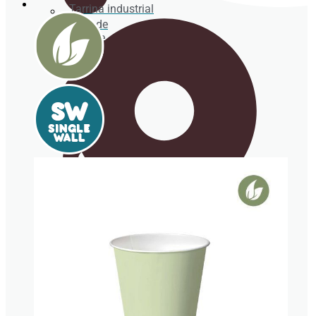
Tarrina industrial
Vajilla de
pulpa de
caña de
azúcar
Cubertería
Cañitas/Pajitas
Envases isotérmicos porexpan
Cucharitas