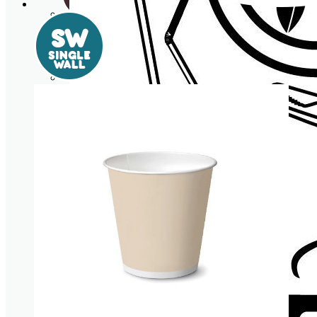
Cañitas/Pajitas
Portavasos
Posavasos
VAJILLA Y COMPLEMENTOS