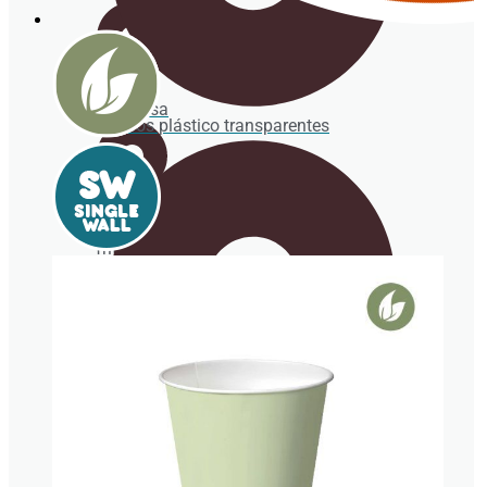
Papel
antigrasa
Vasos plástico transparentes
Cono
papel
fritos
Adhesivos
personalizados
ENVASES
BIODEGRADABLES
Tapas para vasos