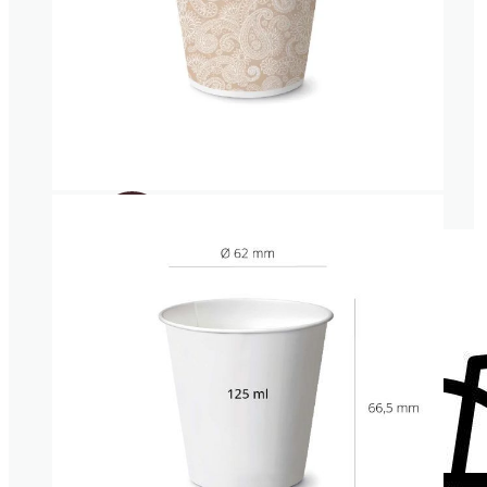
AWAY
Bandejas
para
Sushi
Servilletas
Caja
para
hamburguesas
y hot
dogs
Caja
para