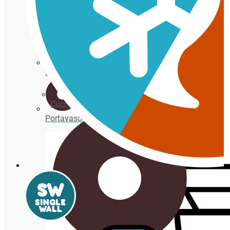
Cucharitas
Servilletas
Cucharitas
Portavasos