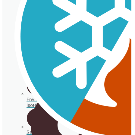
Vaso par
noodles
y caldos
Caja
para
helado
de corte
Vasos cartón para bebida fría
Envases
isotérmicos
Servilletas