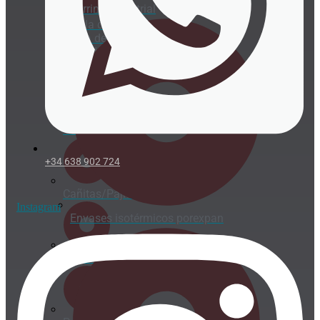
Tarrina industrial
Vajilla de
pulpa de
caña de
azúcar
Cubertería
+34 638 902 724
Cañitas/Pajitas
Instagram
Envases isotérmicos porexpan
Cucharitas