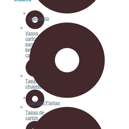
Cubertería
Vasos
cartón
para
bebida
caliente
Tapas
chupete
Cañitas/Pajitas
Tapas de
cartón