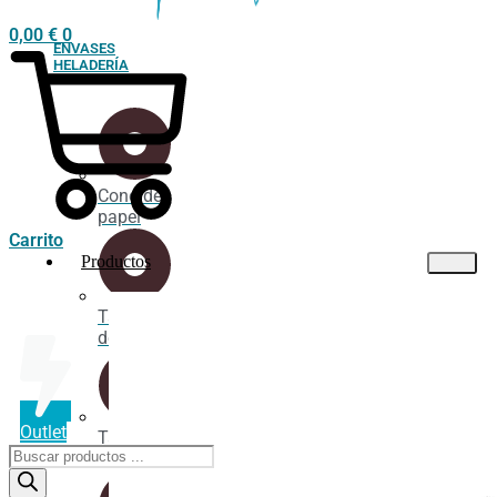
0,00
€
0
ENVASES
HELADERÍA
Cono de
papel
Carrito
Productos
Tarrina
de cartón
Outlet
Tarrina
Búsqueda
industrial
de
productos