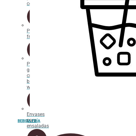
comida
Packaging
fritos
Porta
gofres,
crepes y
bubble
waffle
Envases
para
BEBIDA FRÍA
ensaladas