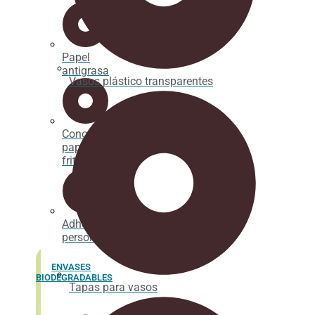
Papel
antigrasa
Vasos plástico transparentes
Cono
papel
fritos
Adhesivos
personalizados
ENVASES
BIODEGRADABLES
Tapas para vasos