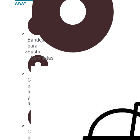
AWAY
Bandejas
para
Sushi
Servilletas
Caja
para
hamburguesas
y hot
dogs
Caja
para