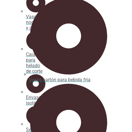
Vaso par
noodles
y caldos
Caja
para
helado
de corte
Vasos cartón para bebida fría
Envases
isotérmicos
Servilletas