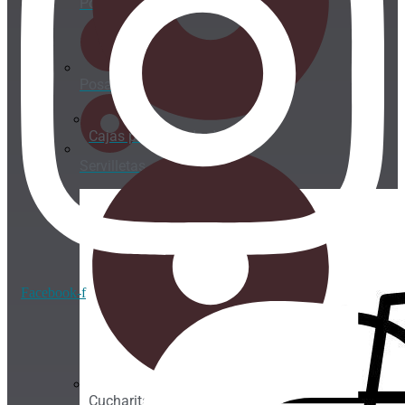
Portavasos
Posavasos
Cajas para helado de corte
Servilletas
Facebook-f
Cucharitas