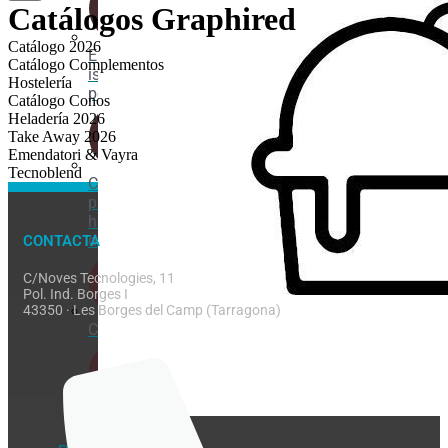
Catálogos Graphired
Catálogo 2026
Envases
Catálogo Complementos
isotérmicos
Hostelería
porexpan
Catálogo Conos
Heladería 2026
Take Away 2026
Emendatori & Vayra
Tecnoblend
Cajas
para
helado
de corte
CONTACTA
C/Noves Tecnologies, 11
Pol. Ind. Borges I
43350 · Les Borges del Camp (Tarragona)
Cucharitas
Servilletas