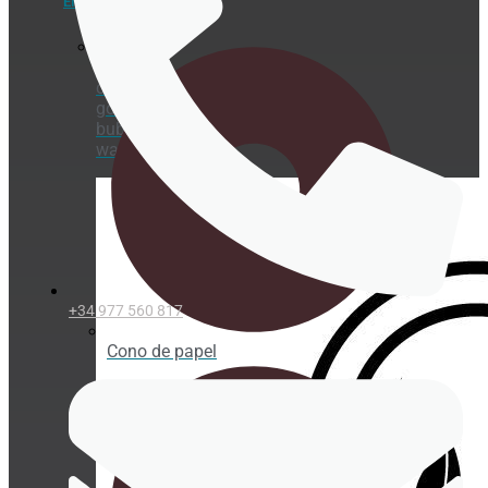
ENVASES HELADERÍA
Porta
crépe,
gofre y
bubble
waffle
+34 977 560 817
Cono de papel