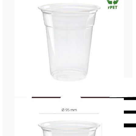
Cucharitas
Servilletas
Cucharitas
Portavasos