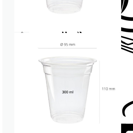
Cañitas/Pajitas
Portavasos
Posavasos
VAJILLA Y COMPLEMENTOS