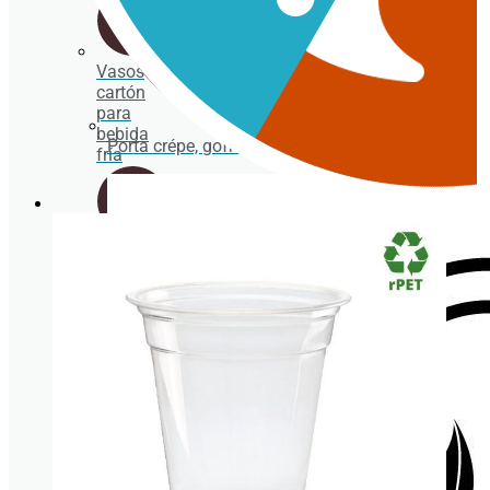
Vasos
cartón
para
bebida
Porta crépe, gofre y bubble waffle
fría
Vasos
plástico
transparentes
Tapas
para
vasos