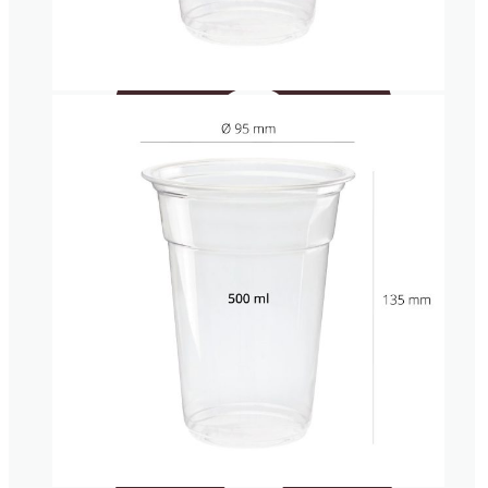
Vaso par
noodles
y caldos
Caja
para
helado
de corte
Vasos cartón para bebida fría
Envases
isotérmicos
Servilletas