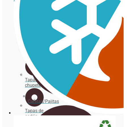
Cubertería
Vasos
cartón
para
bebida
caliente
Tapas
chupete
Cañitas/Pajitas
Tapas de
cartón