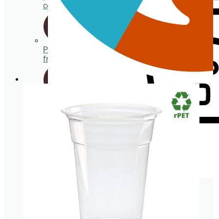
comida
Packaging
fritos
Porta
gofres,
crepes y
bubble
waffle
Envases
para
BEBIDA FRÍA
ensaladas