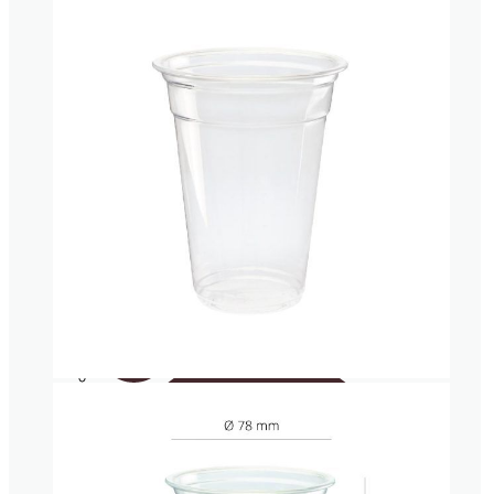
Tarrina industrial
Vajilla de
pulpa de
caña de
azúcar
Cubertería
Cañitas/Pajitas
Envases isotérmicos porexpan
Cucharitas