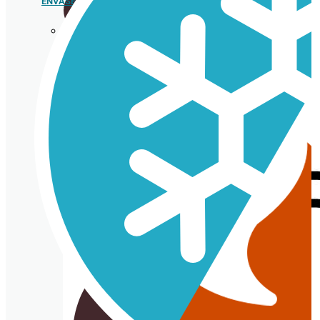
ENVASES HELADERÍA
Porta
crépe,
gofre y
bubble
waffle
Cono de papel