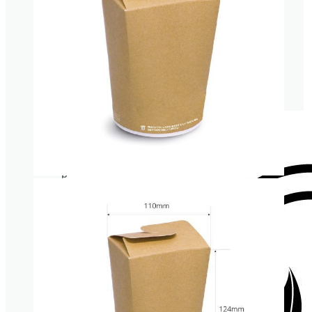
Vasos
cartón
para
bebida
Porta crépe, gofre y bubble waffle
fría
Vasos
plástico
transparentes
Tapas
para
vasos