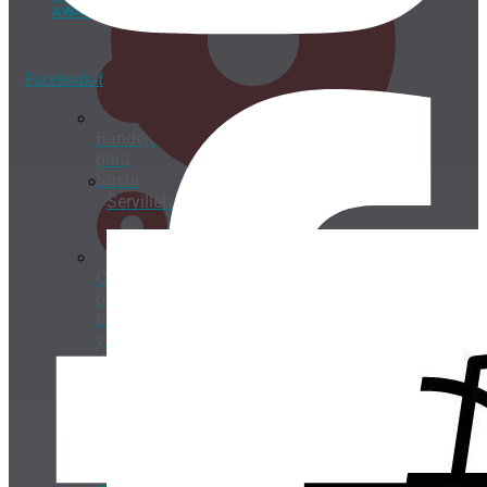
AWAY
Facebook-f
Bandejas
para
Sushi
Servilletas
Caja
para
hamburguesas
y hot
dogs
Caja
para