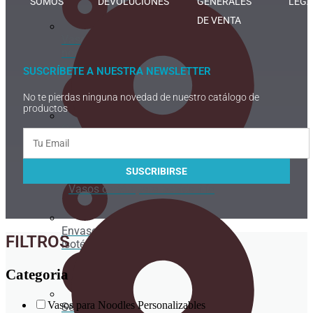
SOMOS
DEVOLUCIONES
GENERALES
LEGA
DE VENTA
Vaso par
noodles
y caldos
SUSCRÍBETE A NUESTRA NEWSLETTER
No te pierdas ninguna novedad de nuestro catálogo de
productos
Caja
para
helado
de corte
Vasos cartón para bebida fría
Envases
FILTROS
isotérmicos
Categoria
Vasos para Noodles Personalizables
Servilletas