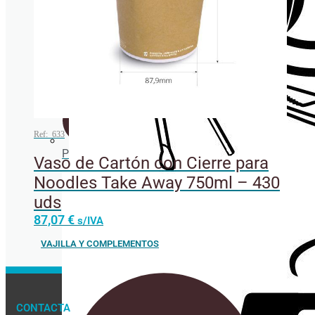
Cañitas/Pajitas
Portavasos
Ref: 633
Posavasos
Vaso de Cartón con Cierre para
Noodles Take Away 750ml – 430
uds
Este
87,07
€
s/IVA
producto
tiene
VAJILLA Y COMPLEMENTOS
múltiples
variantes.
Las
opciones
se
CONTACTA