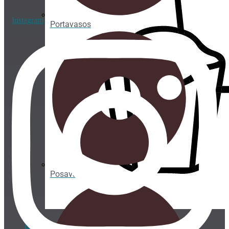
Instagram
Portavasos
Posavasos
ENVASES TAKE