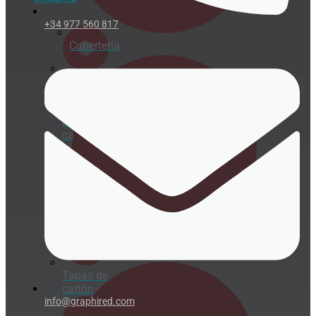
+34 977 560 817
Cubertería
Vasos
cartón
para
bebida
caliente
Tapas
chupete
Cañitas/Pajitas
Tapas de
cartón
info@graphired.com