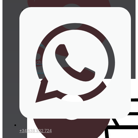
Cucharitas
Servilletas
Cucharitas
Portavasos
+34 638 902 724