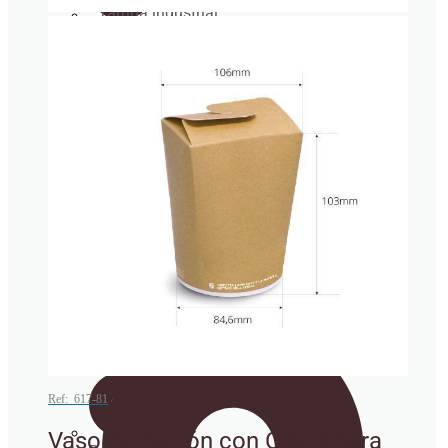
Tarrina industrial
Vajilla de
pulpa de
caña de
azúcar
Cubertería
Cañitas/Pajitas
Envases isotérmicos porexpan
Cucharitas
Ref: 617-81
Vaso de Cartón con Cierre para