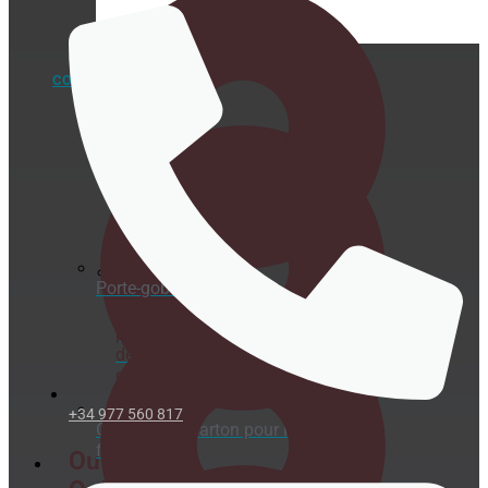
produit
Gobelets
en
COLD DRINK
PLA
Couvercles
de
gobelets
en
PLA
Porte-gobelets
Vaisselle
en
pulpe
de
canne
à
+34 977 560 817
sucre
Gobelets en carton pour les boissons
froides.
Outlet