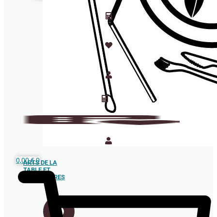
0,00
€
0
ARTS DE LA
TABLE ET
ACCESSOIRES