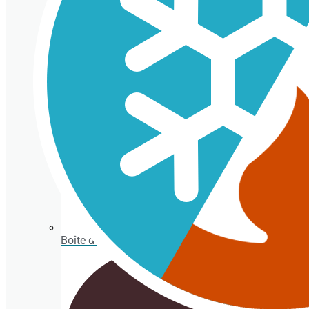
Conteneurs isothermes de porexpan
Boîte de coupe à glace