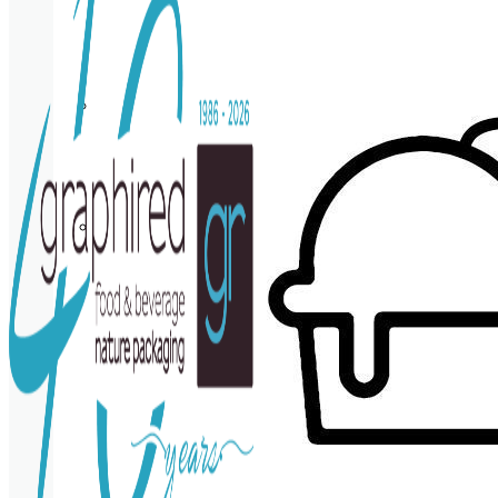
Porte-
gobelets
Sous-
verres
Serviette