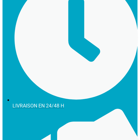
Bandes Adhésives
Bandes Adhésives
Bandes Adhésives
Boîtes pour Var à Glace
Boîtes pour Var à Glace
Boîtes pour Var à Glace
Pots et Couvercles pour Glace
Pots et Couvercles pour Glace
Pots et Couvercles pour Glace
Couvercles de Pots
Couvercles de Pots
Couvercles de Pots
Pots de Luxe
Pots de Luxe
Pots de Luxe
Pots en Carton
Pots en Carton
Pots en Carton
Pots en Plastique
Pots en Plastique
Pots en Plastique
Protège-Cornets
Protège-Cornets
Protège-Cornets
Gobelets en Carton
Gobelets en Carton
Gobelets en Carton
Gobelets en Carton pour Chauds
Gobelets en Carton pour Chauds
Gobelets en Carton pour Chauds
LIVRAISON EN 24/48 H
Gobelets en Carton Normaux pour Chauds
Gobelets en Carton Normaux pour Chauds
Gobelets en Carton Normaux pour Chauds
Gobelets pour Chauds en Carton BIO/Compostable
Gobelets pour Chauds en Carton BIO/Compostable
Gobelets pour Chauds en Carton BIO/Compostable
Gobelets en Carton pour le Froids
Gobelets en Carton pour le Froids
Gobelets en Carton pour le Froids