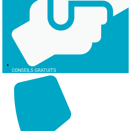
Gobelets en Carton BIO/Compostable pour le Froids
Gobelets en Carton BIO/Compostable pour le Froids
Gobelets en Carton BIO/Compostable pour le Froids
Gobelets en Carton Normal pour le Froids
Gobelets en Carton Normal pour le Froids
Gobelets en Carton Normal pour le Froids
Outlet
Outlet
Outlet
Sans catégorie
Sans catégorie
Sans catégorie
Stickers Personnalisés
Stickers Personnalisés
Stickers Personnalisés
Take Away
Take Away
Take Away
Boîte à Aliments
Boîte à Aliments
Boîte à Aliments
Boîte à Hamburgers et à Hot-dogs
Boîte à Hamburgers et à Hot-dogs
Boîte à Hamburgers et à Hot-dogs
CONSEILS GRATUITS
Boîte à Pizza
Boîte à Pizza
Boîte à Pizza
Bol Poke/Saladier
Bol Poke/Saladier
Bol Poke/Saladier
Emballage pour Frits
Emballage pour Frits
Emballage pour Frits
Cône de Friture
Cône de Friture
Cône de Friture
Emballage pour Friture de Carton
Emballage pour Friture de Carton
Emballage pour Friture de Carton
Papier Ingraissable
Papier Ingraissable
Papier Ingraissable
Plateau en Carton
Plateau en Carton
Plateau en Carton