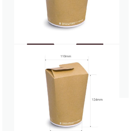
Sous-verres
COMPOSTABLE
Pot
en
carton
BIO
Cuillères
à
café
Couverts
bio
Serviette
Gobelets
en
carton
pour
boissons
chaudes