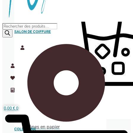
Recherche
de
SALON DE COIFFURE
produits
0,00
€
0
Cônes en papier
COLD DRINK