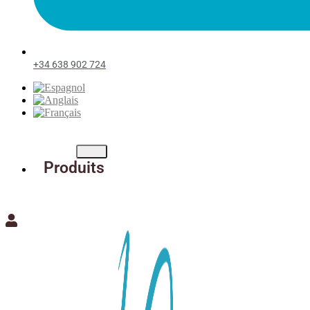
+34 638 902 724
Produits