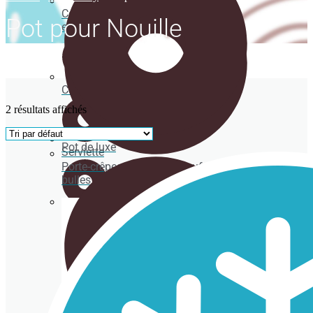
Couvertures
Pot pour Nouille
en carton
Cuillères
2 résultats affichés
Pot de luxe
Serviette
Porte-crêpes, gaufres et gaufres à
bulles
Porte-
gobelets