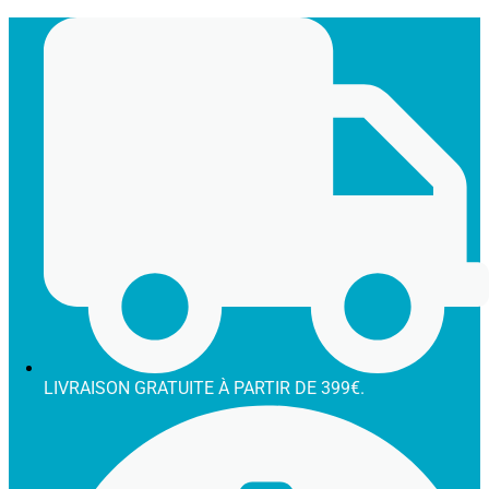
Aller
au
contenu
Boisson
Boisson
Boisson
Couvercles de Gobelets
Couvercles de Gobelets
Couvercles de Gobelets
Couvercles de Gobelets en Carton
Couvercles de Gobelets en Carton
Couvercles de Gobelets en Carton
Couvercles de Gobelets en PLA
Couvercles de Gobelets en PLA
Couvercles de Gobelets en PLA
Couvercles en PET et rPET pour Gobelets
Couvercles en PET et rPET pour Gobelets
Couvercles en PET et rPET pour Gobelets
Couvercles en Polystyrène
Couvercles en Polystyrène
Couvercles en Polystyrène
Gobelets en Plastique
Gobelets en Plastique
Gobelets en Plastique
Autres Gobelets en Plastique
Autres Gobelets en Plastique
Autres Gobelets en Plastique
Gobelets PLA Transparents
Gobelets PLA Transparents
Gobelets PLA Transparents
Gobelets Transparents en PET et rPET
Gobelets Transparents en PET et rPET
Gobelets Transparents en PET et rPET
LIVRAISON GRATUITE À PARTIR DE 399€.
Crème Glacée
Crème Glacée
Crème Glacée
Boîtes Isothermes
Boîtes Isothermes
Boîtes Isothermes