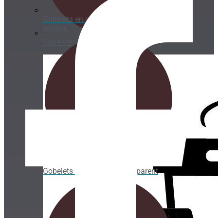
Gobelets en carton pour les boissons
froides.
Sous-verres
Gobelets en plastique transparent