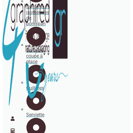
Conteneurs
isothermes
de
porexpan
Boîte de
coupe à
glace
Cuillères
Serviette