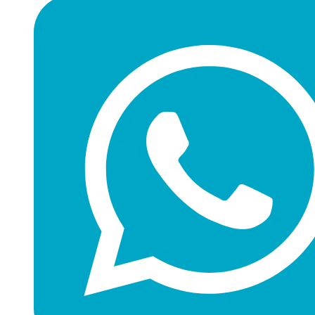
Vaisselle Ligne Nature
Vaisselle Ligne Nature
Vaisselle Ligne Nature
Vaisselle Ligne Standard
Vaisselle Ligne Standard
Vaisselle Ligne Standard
Vaisselle Ligne Take Away
Vaisselle Ligne Take Away
Vaisselle Ligne Take Away