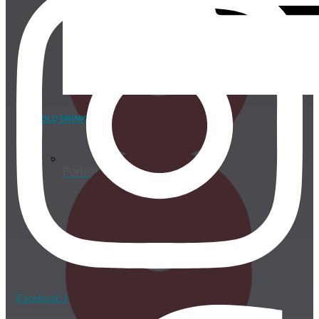
COLD DRINK
Porte-gobelets
Facebook-f