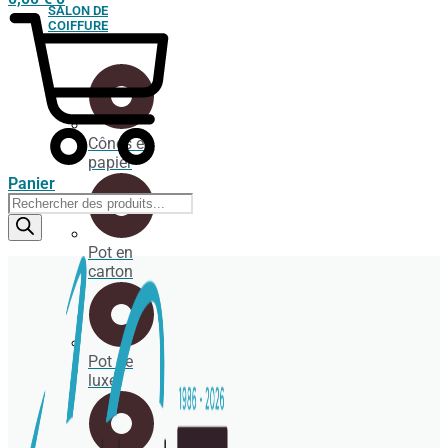
SALON DE
COIFFURE
Cônes en
papier
Panier
Recherche
de
produits
Pot en
carton
Pot de
luxe