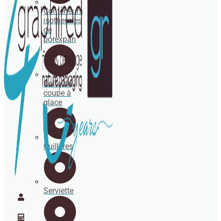
Conteneurs
isothermes
de
porexpan
Boîte de
coupe à
glace
Cuillères
Serviette