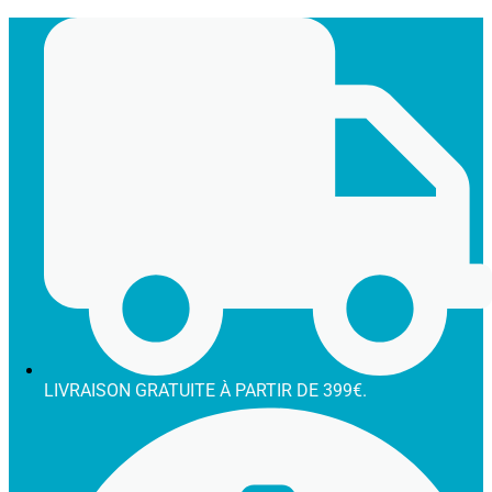
Aller
au
contenu
Boisson
Boisson
Boisson
Couvercles de Gobelets
Couvercles de Gobelets
Couvercles de Gobelets
Couvercles de Gobelets en Carton
Couvercles de Gobelets en Carton
Couvercles de Gobelets en Carton
Couvercles de Gobelets en PLA
Couvercles de Gobelets en PLA
Couvercles de Gobelets en PLA
Couvercles en PET et rPET pour Gobelets
Couvercles en PET et rPET pour Gobelets
Couvercles en PET et rPET pour Gobelets
Couvercles en Polystyrène
Couvercles en Polystyrène
Couvercles en Polystyrène
Gobelets en Plastique
Gobelets en Plastique
Gobelets en Plastique
Autres Gobelets en Plastique
Autres Gobelets en Plastique
Autres Gobelets en Plastique
Gobelets PLA Transparents
Gobelets PLA Transparents
Gobelets PLA Transparents
Gobelets Transparents en PET et rPET
Gobelets Transparents en PET et rPET
Gobelets Transparents en PET et rPET
LIVRAISON GRATUITE À PARTIR DE 399€.
Crème Glacée
Crème Glacée
Crème Glacée
Boîtes Isothermes
Boîtes Isothermes
Boîtes Isothermes