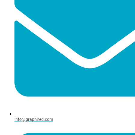
Fourchettes
Fourchettes
Fourchettes
Petite Cuillère
Petite Cuillère
Petite Cuillère
Set de Couverts
Set de Couverts
Set de Couverts
Nappes
Nappes
Nappes
Pailles
Pailles
Pailles
Pailles BIO
Pailles BIO
Pailles BIO
Pailles en Plastique
Pailles en Plastique
Pailles en Plastique
Serviettes
Serviettes
Serviettes
Vaisselle en Pulpe de Cellulose
Vaisselle en Pulpe de Cellulose
Vaisselle en Pulpe de Cellulose
Autres Pulpe de Cellulose
Autres Pulpe de Cellulose
Autres Pulpe de Cellulose
Bol à Pulpe
Bol à Pulpe
Bol à Pulpe
Fingerfood Pulpe
Fingerfood Pulpe
Fingerfood Pulpe
Plateaux de Pulpe de Cellulose
Plateaux de Pulpe de Cellulose
Plateaux de Pulpe de Cellulose
info@graphired.com
Plats à Pulpe
Plats à Pulpe
Plats à Pulpe