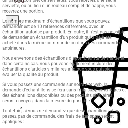
souhaits
un paquet complet de serviettes, vous recevrez une seule
serviette, ou au lieu d’un rouleau complet de nappe, vous
recevrez une portion.
X
Le nombre maximum d’échantillons que vous pouvez
demander est de 10 références différentes, avec un
Couvercles en verre
échantillon autorisé par produit. En outre, il n’est pas possible
de demander un échantillon d’un produit qui a déjà été
acheté dans la même commande ou dans des commandes
antérieures.
Nous enverrons des échantillons disponibles sur demande et,
dans certains cas, nous pouvons également inclure des
échantillons d’articles similaires afin que vous puissiez
évaluer la qualité du produit.
Si vous passez une commande sur notre site web, la
demande d’échantillons se fera sans frais supplémentaires et
des échantillons disponibles ou des produits similaires
seront envoyés, dans la mesure du possible.
Toutefois, si vous ne demandez que des échantillons et ne
Pailles
passez pas de commande, des frais de transport seront
appliqués :