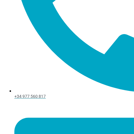
Porte-gaufres, Crêpes et Bubble Waffle
Porte-gaufres, Crêpes et Bubble Waffle
Porte-gaufres, Crêpes et Bubble Waffle
Pot pour Nouille
Pot pour Nouille
Pot pour Nouille
Vaisselle et Accessoires
Vaisselle et Accessoires
Vaisselle et Accessoires
Accessoires Gobelets
Accessoires Gobelets
Accessoires Gobelets
Mixer
Mixer
Mixer
Porte-Gobelets
Porte-Gobelets
Porte-Gobelets
Sous-Verres
Sous-Verres
Sous-Verres
Accessoires pour Glaces
Accessoires pour Glaces
Accessoires pour Glaces
Distributeur de Cônes
Distributeur de Cônes
Distributeur de Cônes
+34 977 560 817
Autres Accessoires
Autres Accessoires
Autres Accessoires
Couverts
Couverts
Couverts
Bâtons en Bois
Bâtons en Bois
Bâtons en Bois
Couteaux
Couteaux
Couteaux
Cuillères
Cuillères
Cuillères