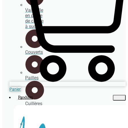
Vaisselle
en pulpe
de canne
à sucre
Couverts
Pailles
Panier
Produits
Cuillères