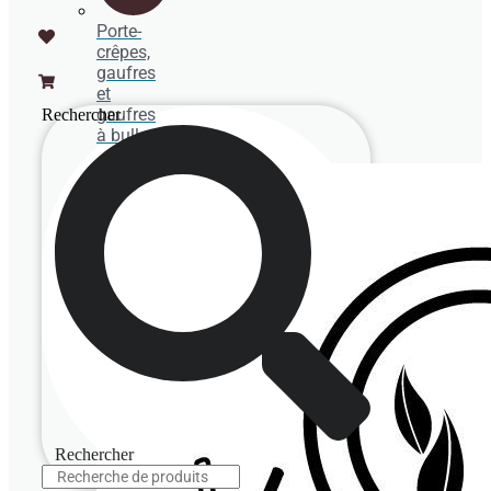
Porte-
crêpes,
gaufres
et
gaufres
Rechercher
à bulles
Rechercher