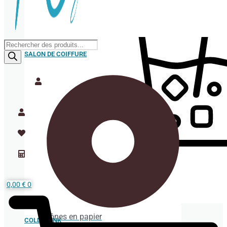
Recherche
de
SALON DE COIFFURE
produits
0,00
€
0
Cônes en papier
COLD DRINK