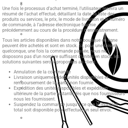
Bol
Une fois le processus d’achat terminé, l’utilisateur recevra un
Pailles
Poke/Salade
résumé de l’achat effectué, détaillant la date, la liste des
produits ou services, le prix, le mode de livraison et le numéro
de commande, à l’adresse électronique fournie
précédemment au cours de la procédure d’enregistrement.
Gobelet
Tous les articles disponibles dans notre boutique en ligne
pour les
peuvent être achetés et sont en stock. Si, pour une raison
nouilles
quelconque, une fois la commande passée, nous ne
et les
disposons pas d’un nombre suffisant d’unités en stock, les
bouillons.
solutions suivantes seront proposées au client :
Annulation de la commande
Livraison uniquement des unités disponibles et
remboursement de la partie non fournie.
Boîte de
Expédition des unités disponibles et expédition
coupe à
Cuillères
ultérieure de la partie restante dès que nos fournisseurs
glace
nous les fournissent.
Suspendez la commande jusqu’à ce que le montant
total soit disponible pour effectuer un seul envoi.
Emballage