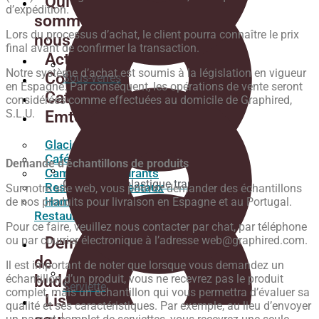
Qui
d’expédition.
sommes-
Lors du processus d’achat, le client pourra connaître le prix
nous ?
final avant de confirmer la transaction.
Actualités
Notre système d’achat est soumis à la législation en vigueur
Contact
Sous-verres
en Espagne. Par conséquent, les opérations de vente seront
Catalogues
considérées comme effectuées au domicile de Graphired,
S.L.U.
Emterprises
Glaciers
Cafétérias
Demande d’échantillons de produits
Camions-restaurants
Gobelets en plastique transparent
Restaurants orientaux
Sur notre site web, vous pouvez demander des échantillons
Hamburgers
de nos produits pour livraison en Espagne et au Portugal.
Restaurants
Pour ce faire, veuillez nous contacter par chat, par téléphone
ou par courrier électronique à l’adresse web@graphired.com.
Demande
de
Il est important de noter que lorsque vous demandez un
échantillon d’un produit, vous ne recevrez pas le produit
budget
Serviette
complet, mais un échantillon qui vous permettra d’évaluer sa
Liste de
qualité et ses caractéristiques. Par exemple, au lieu d’envoyer