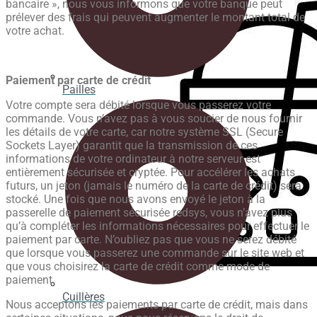
bancaire », nous vous informons que votre banque peut
bio.
prélever des frais qui peuvent augmenter le montant total de
votre achat.
Gobelets
en
carton
Paiement par carte de crédit
Pailles
pour
boissons
Votre compte sera débité lorsque vous passerez votre
froides
commande. Vous n’avez pas à vous soucier de nous fournir
bio.
les détails de votre carte, car notre système SSL (Secure
Sockets Layer) garantit que la transmission de ces
informations de votre ordinateur à notre serveur est
Take
entièrement sécurisée et cryptée. Pour accélérer les achats
Away
futurs, un jeton (jamais le numéro de la carte de crédit) sera
BIO
stocké. Une fois que nous avons envoyé le jeton à la
passerelle de paiement sécurisée redsys, vous n’avez plus
qu’à compléter les informations nécessaires pour effectuer le
Pailles
paiement par carte. N’oubliez pas que vous ne serez débité
bio
que lorsque vous passerez une commande sur le site web et
que vous choisirez la carte de crédit comme mode de
paiement.
Porte-
Cuillères
gobelets
Nous acceptons les paiements par carte de crédit, mais dans
bio