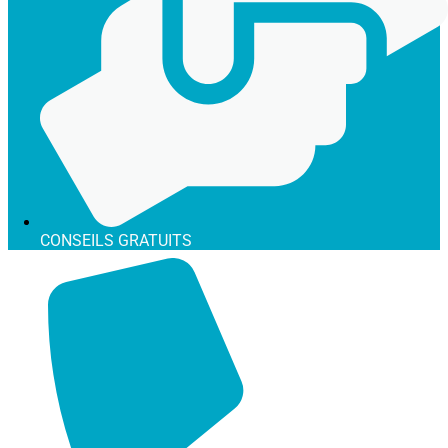
Gobelets en Carton BIO/Compostable pour le Froids
Gobelets en Carton BIO/Compostable pour le Froids
Gobelets en Carton BIO/Compostable pour le Froids
Gobelets en Carton Normal pour le Froids
Gobelets en Carton Normal pour le Froids
Gobelets en Carton Normal pour le Froids
Outlet
Outlet
Outlet
Sans catégorie
Sans catégorie
Sans catégorie
Stickers Personnalisés
Stickers Personnalisés
Stickers Personnalisés
Take Away
Take Away
Take Away
Boîte à Aliments
Boîte à Aliments
Boîte à Aliments
Boîte à Hamburgers et à Hot-dogs
Boîte à Hamburgers et à Hot-dogs
Boîte à Hamburgers et à Hot-dogs
CONSEILS GRATUITS
Boîte à Pizza
Boîte à Pizza
Boîte à Pizza
Bol Poke/Saladier
Bol Poke/Saladier
Bol Poke/Saladier
Emballage pour Frits
Emballage pour Frits
Emballage pour Frits
Cône de Friture
Cône de Friture
Cône de Friture
Emballage pour Friture de Carton
Emballage pour Friture de Carton
Emballage pour Friture de Carton
Papier Ingraissable
Papier Ingraissable
Papier Ingraissable
Plateau en Carton
Plateau en Carton
Plateau en Carton