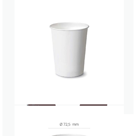
Boîte
Serviette
alimentaire
Emballage
des
aliments
Couverts
frits
Supports
pour
gaufres,
Porte-crêpes, gaufres et gaufres à
crêpes et
bulles
gaufres
à bulles