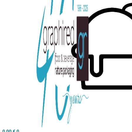
0,00
€
0