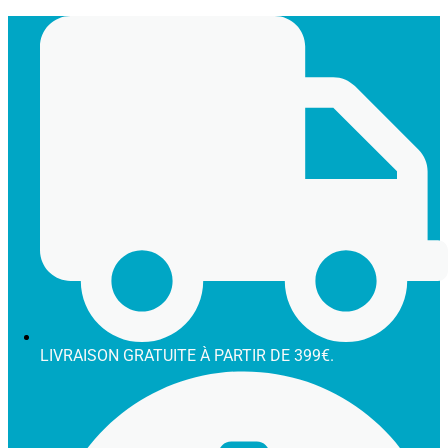
Aller
au
contenu
Boisson
Boisson
Boisson
Couvercles de Gobelets
Couvercles de Gobelets
Couvercles de Gobelets
Couvercles de Gobelets en Carton
Couvercles de Gobelets en Carton
Couvercles de Gobelets en Carton
Couvercles de Gobelets en PLA
Couvercles de Gobelets en PLA
Couvercles de Gobelets en PLA
Couvercles en PET et rPET pour Gobelets
Couvercles en PET et rPET pour Gobelets
Couvercles en PET et rPET pour Gobelets
Couvercles en Polystyrène
Couvercles en Polystyrène
Couvercles en Polystyrène
Gobelets en Plastique
Gobelets en Plastique
Gobelets en Plastique
Autres Gobelets en Plastique
Autres Gobelets en Plastique
Autres Gobelets en Plastique
Gobelets PLA Transparents
Gobelets PLA Transparents
Gobelets PLA Transparents
Gobelets Transparents en PET et rPET
Gobelets Transparents en PET et rPET
Gobelets Transparents en PET et rPET
LIVRAISON GRATUITE À PARTIR DE 399€.
Crème Glacée
Crème Glacée
Crème Glacée
Boîtes Isothermes
Boîtes Isothermes
Boîtes Isothermes