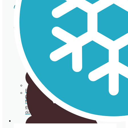
ARTS DE LA TABLE ET ACCESSOIRES
À EMPORTER
Cuillères
Plateaux
à sushi
Boîte
pour
Vaisselle en pulpe de canne à sucre
hamburgers
et hot-
dogs