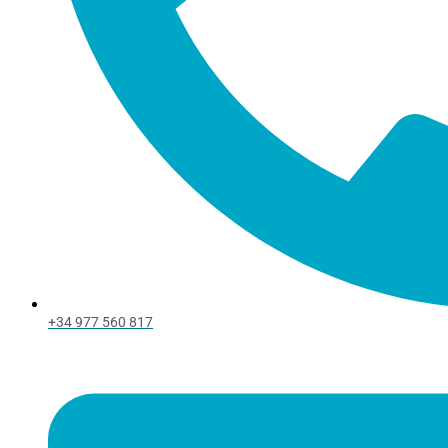
Porte-gaufres, Crêpes et Bubble Waffle
Porte-gaufres, Crêpes et Bubble Waffle
Porte-gaufres, Crêpes et Bubble Waffle
Pot pour Nouille
Pot pour Nouille
Pot pour Nouille
Vaisselle et Accessoires
Vaisselle et Accessoires
Vaisselle et Accessoires
Accessoires Gobelets
Accessoires Gobelets
Accessoires Gobelets
Mixer
Mixer
Mixer
Porte-Gobelets
Porte-Gobelets
Porte-Gobelets
Sous-Verres
Sous-Verres
Sous-Verres
Accessoires pour Glaces
Accessoires pour Glaces
Accessoires pour Glaces
Distributeur de Cônes
Distributeur de Cônes
Distributeur de Cônes
+34 977 560 817
Autres Accessoires
Autres Accessoires
Autres Accessoires
Couverts
Couverts
Couverts
Bâtons en Bois
Bâtons en Bois
Bâtons en Bois
Couteaux
Couteaux
Couteaux
Cuillères
Cuillères
Cuillères