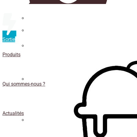
Pailles
Pot de luxe
Sortie
Porte-
Produits
gobelets
Qui sommes-nous ?
Sous-
verres
Actualités
Conteneurs isothermes de porexpan