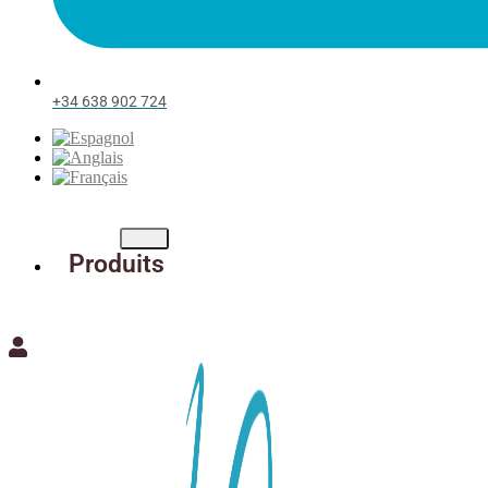
+34 638 902 724
Produits