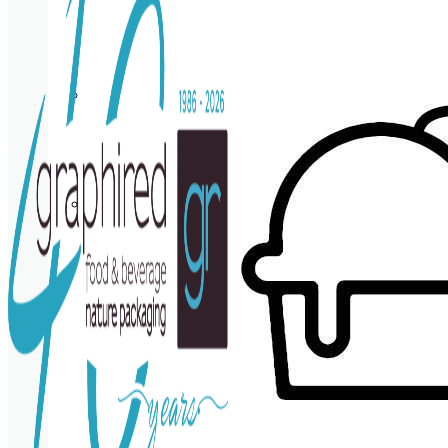
Porte-
gobelets
Sous-
verres
Serviette