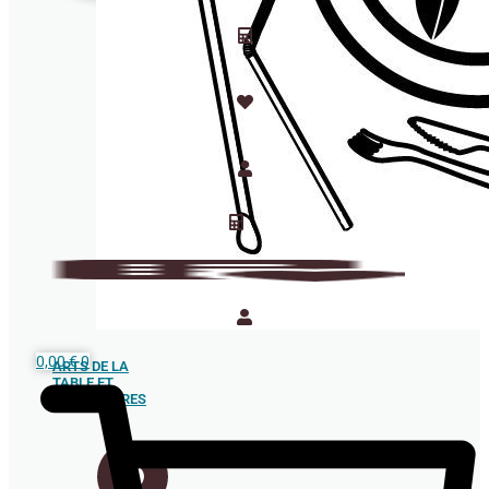
0,00
€
0
ARTS DE LA
TABLE ET
ACCESSOIRES