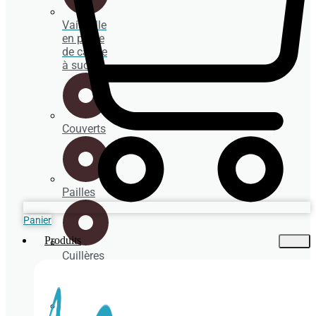
Vaisselle
en pulpe
de canne
à sucre
Couverts
Pailles
Panier
Produits
Cuillères