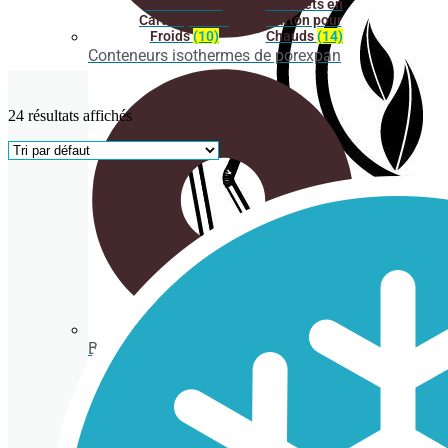
Gobelets en
Gobelets en
Carton pour le
Carton pour
Froids
(10)
Chauds
(14)
Conteneurs isothermes de porexpan
24 résultats affichés
Boîte de coupe à glace