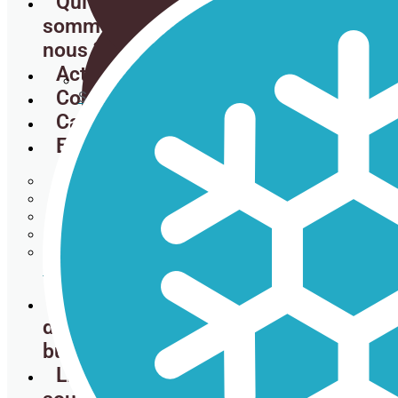
Qui
Les
sommes-
options
nous ?
peuvent
être
Actualités
choisies
Contact
sur
Sous-verres
la
Catalogues
page
Emterprises
du
produit
Glaciers
Cafétérias
Camions-restaurants
Gobelets en plastique transparent
Restaurants orientaux
Hamburgers
Restaurants
Demande
de
budget
Serviette
Liste de