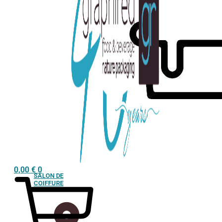
0,00
€
0
SALON DE
COIFFURE