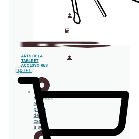
ARTS DE LA
TABLE ET
ACCESSOIRES
0,00
€
0
Vaisselle
en
pulpe
de
canne
à sucre