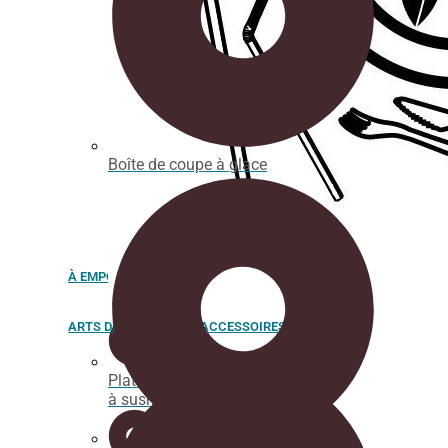
Boîte de coupe à glace
À EMPORTER
ARTS DE LA TABLE ET ACCESSOIRES
Plateaux
à sushi