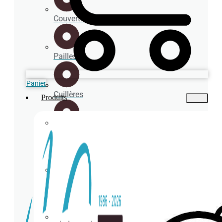
Couverts
Pailles
Panier
Cuillères
Produits
Porte-
gobelets
Sous-
verres