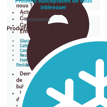
Produits susceptibles de vous
nous ?
intéresser
Actualités
Contact
Porte-gobelets
Catalogues
Produits similaires
Emterprises
Glaciers
Cafétérias
Camions-restaurants
Restaurants orientaux
Hamburgers
Gobelets en carton pour les boissons
froides.
Restaurants
Demande
de
budget
Sous-verres
Liste
de
souhaits