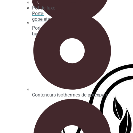
Pot de luxe
Porte-
gobelets
Porte-crêpes, gaufres et gaufres à
bulles
Conteneurs isothermes de porexpan