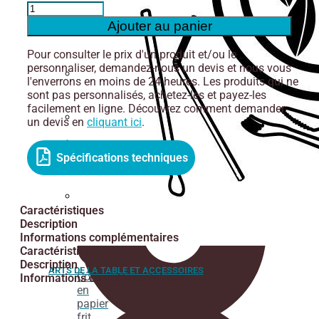
de
quantité
coupe
de
Ajouter au panier
à glace
Gobelet
en
Pour consulter le prix d'un produit et/ou le
carton
personnaliser, demandez-nous un devis et nous vous
pour
l'enverrons en moins de 24 heures. Les produits qui ne
boisson
Emballage
sont pas personnalisés, achetez-les et payez-les
froide
isotherme
facilement en ligne. Découvrez comment demander
350ml|12oz
un devis en
cliquant ici
.
-
Cuillères
2000
pcs.
Serviette
Spécifications techniques
Papier
Caractéristiques
sulfurisé
Description
Informations complémentaires
Caractéristiques
Description
ARTS DE LA TABLE ET ACCESSOIRES
Cône
Informations complémentaires
en
papier
frit