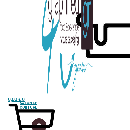
0,00
€
0
SALON DE
COIFFURE