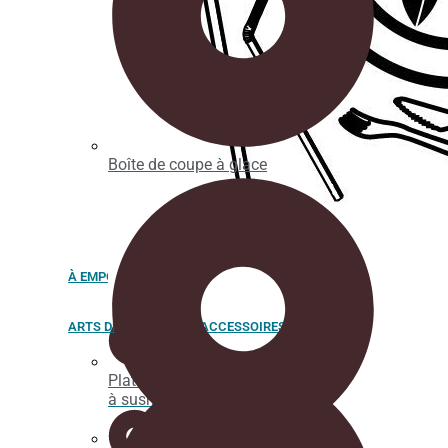
Boîte de coupe à glace
À EMPORTER
ARTS DE LA TABLE ET ACCESSOIRES
Plateaux
à sushi