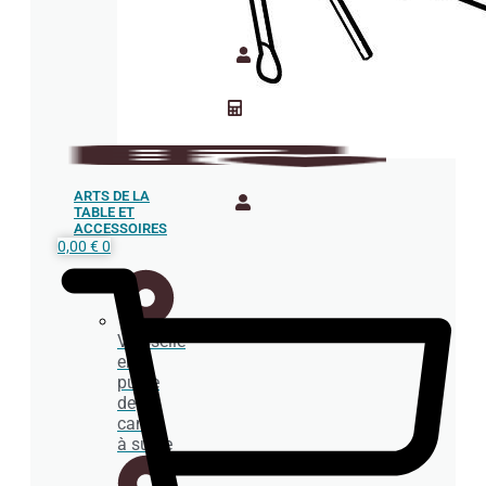
ARTS DE LA
TABLE ET
ACCESSOIRES
0,00
€
0
Vaisselle
en
pulpe
de
canne
à sucre