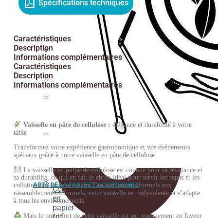
Spécifications techniques
de
simple
coupe
paroi
à glace
-
1000
Caractéristiques
pièces.
Description
Informations complémentaires
Emballage
Caractéristiques
isotherme
Description
Informations complémentaires
Cuillères
Serviette
Vaisselle en pâte de cellulose :
élégance et durabilité à votre
table
Papier
Transformez votre expérience gastronomique et vos événements
sulfurisé
spéciaux grâce à notre vaisselle en pâte de cellulose.
La vaisselle en pulpe de cellulose est connue pour sa résistance et
sa durabilité, ce qui en fait le choix idéal pour servir les repas et les
ARTS DE LA TABLE ET ACCESSOIRES
collations en toute occasion. Des événements formels aux
Cône
rassemblements informels, cette vaisselle est polyvalente et s’adapte
en
à tous les environnements.
papier
Mais le point fort de cette vaisselle est son engagement en faveur
frit