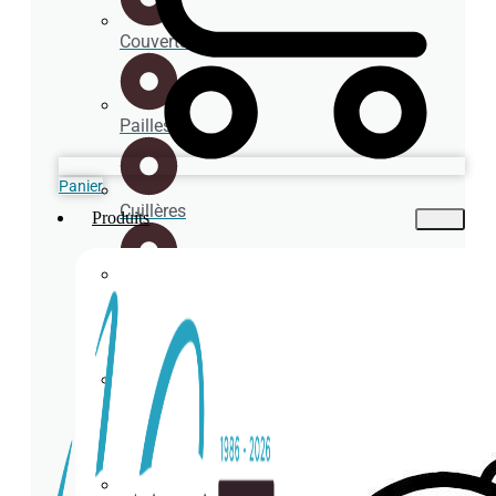
Couverts
Pailles
Panier
Cuillères
Produits
Porte-
gobelets
Sous-
verres