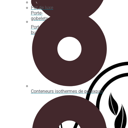
Pot de luxe
Porte-
gobelets
Porte-crêpes, gaufres et gaufres à
bulles
Conteneurs isothermes de porexpan