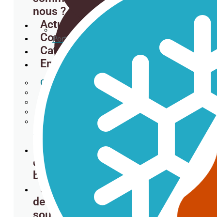
nous ?
Actualités
Contact
Porte-gobelets
Catalogues
Emterprises
Glaciers
Cafétérias
Camions-restaurants
Restaurants orientaux
Hamburgers
Gobelets en carton pour les boissons
froides.
Restaurants
Demande
de
budget
Sous-verres
Liste
de
souhaits