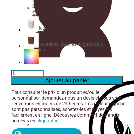
crêpes
et
Couverts
gaufres
à
bulles
Porte-crêpes, gaufres et gaufres à
bulles
Bol
Poke/Salade
quantité
de
Gobelet
Ajouter au panier
Verre
pour
à
les
Pour consulter le prix d'un produit et/ou le
boisson
nouilles
personnaliser, demandez-nous un devis et nous vous
chaude
Pailles
et les
l'enverrons en moins de 24 heures. Les produits qui ne
300ml
bouillons.
sont pas personnalisés, achetez-les et payez-les
à
facilement en ligne. Découvrez comment demander
simple
un devis en
cliquant ici
.
paroi
9oz
Boîte
à