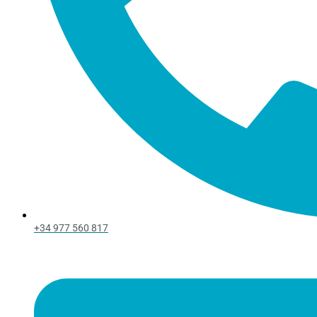
+34 977 560 817