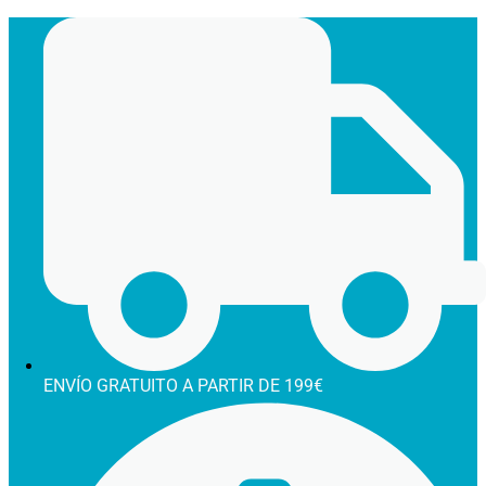
Ir
al
contenido
ENVÍO GRATUITO A PARTIR DE 199€