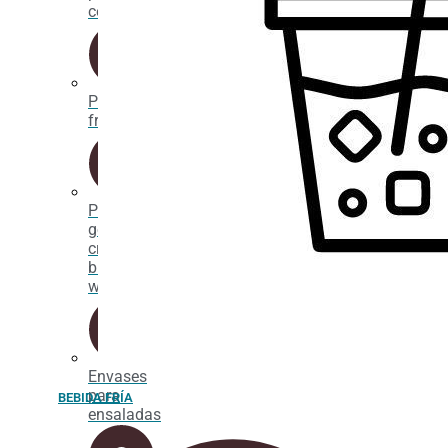
comida
Packaging
fritos
Porta
gofres,
crepes y
bubble
waffle
Envases
para
BEBIDA FRÍA
ensaladas