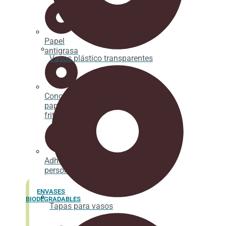
Papel
antigrasa
Vasos plástico transparentes
Cono
papel
fritos
Adhesivos
personalizados
ENVASES
BIODEGRADABLES
Tapas para vasos