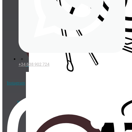
Cañitas/Pajitas
Portavasos
Posavasos
+34 638 902 724
Instagram
VAJILLA Y COMPLEMENTOS