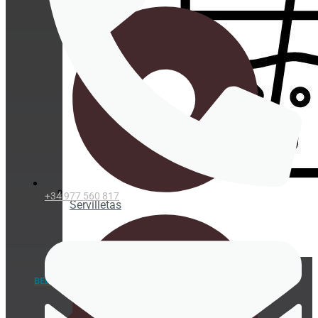
+34 977 560 817
Servilletas
BEBIDA FRÍA