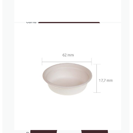
Tarrina industrial
Vajilla de
pulpa de
caña de
azúcar
Cubertería
Cañitas/Pajitas
Envases isotérmicos porexpan
Cucharitas