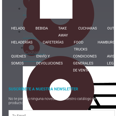
Cucharitas
HELADO
BEBIDA
TAKE
CUCHARAS
OUTL
AWAY
Servilletas
HELADERÍAS
CAFETERÍAS
FOOD
HAMBURGU
TRUCKS
Cucharitas
QUIENES
ENVÍO Y
CONDICIONES
AVIS
Portavasos
SOMOS
DEVOLUCIONES
GENERALES
LEGA
DE VENTA
SUSCRÍBETE A NUESTRA NEWSLETTER
No te pierdas ninguna novedad de nuestro catálogo de
productos