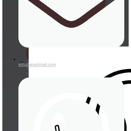
Vasos
cartón
para
bebida
Porta crépe, gofre y bubble waffle
fría
info@graphired.com
Vasos
plástico
transparentes
Tapas
para
vasos