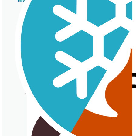
ENVASES HELADERÍA
Porta
crépe,
gofre y
bubble
waffle
Cono de papel