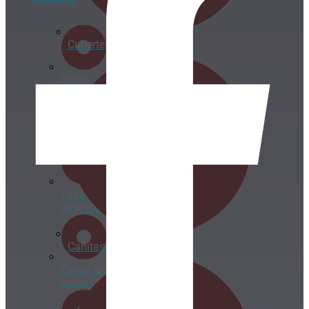
Cubertería
Vasos
cartón
para
bebida
caliente
Tapas
chupete
Cañitas/Pajitas
Tapas de
cartón