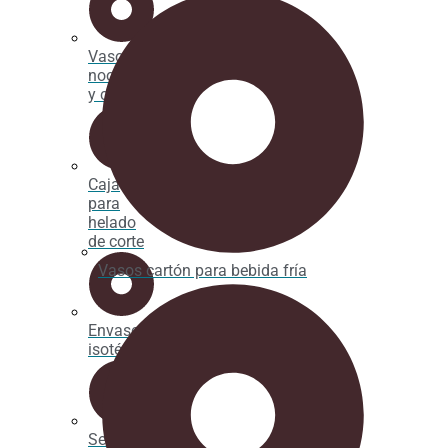
Vaso par
noodles
y caldos
Caja
para
helado
de corte
Vasos cartón para bebida fría
Envases
isotérmicos
Servilletas