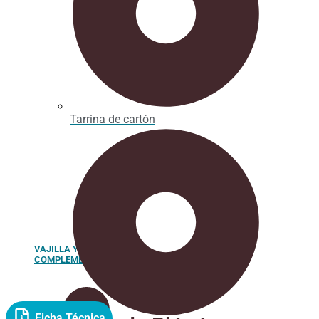
Tarrina de cartón
VAJILLA Y
COMPLEMENTOS
Ficha Técnica