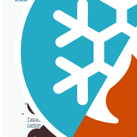
Cubertería
Vasos
cartón
para
bebida
caliente
Tapas
chupete
Cañitas/Pajitas
Tapas de
cartón