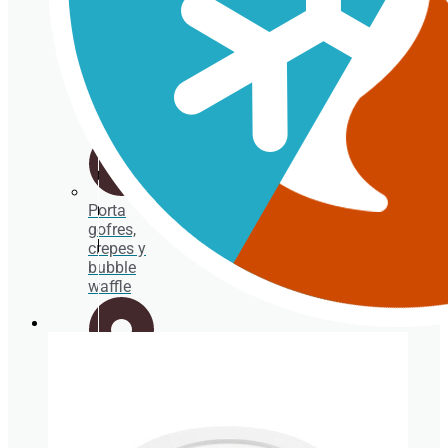
comida
Packaging
fritos
Porta
gofres,
crepes y
bubble
waffle
Envases
para
BEBIDA FRÍA
ensaladas