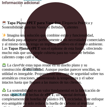
Información adicional
Tapa Plana rPET para Vaso 4oz:
Elegancia Práctica y
Sostenibilidad para tus Vasos de Bebidas Calientes
Imagina una solución que combine estilo y funcionalidad,
diseñada para adaptarse perfectamente a tus necesidades comerciales
y al mismo tiempo tenga un impacto positivo en el medio ambiente.
Las
Tapas Planas rPET
son el epítome de esta fusión, ofreciendo
mucho más que una simple cubierta para tus vasos de bebidas
calientes como café o té.
La clave de estas tapas reside en su diseño plano y su
Servilletas
construcción de alta calidad. Aunque puedan parecer sencillas, su
utilidad es innegable. Proporcionan una capa de seguridad sobre tus
aromáticas creaciones, manteniendo la temperatura y el sabor
intactos hasta que lleguen a las manos de tus clientes.
La sostenibilidad es un valor fundamental en la fabricación de
BEBIDA FRÍA
estas tapas. Están hechas de
rPET
, un material derivado
completamente de botellas de plástico PET recicladas. Este enfoque
eco-amigable no solo reduce la huella de carbono al reutilizar