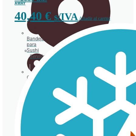
AWAY
40,40
€
s/IVA
Añadir al carrito
Bandejas
para
Sushi
Servilletas
Caja
para
hamburguesas
y hot
dogs
Caja
para