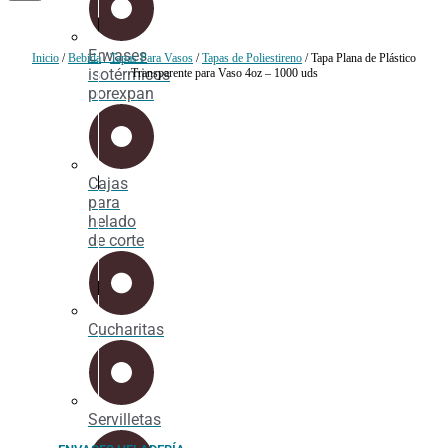
Envases
Inicio
/
Bebida
/
Tapas Para Vasos
/
Tapas de Poliestireno
/ Tapa Plana de Plástico
isotérmicos
Transparente para Vaso 4oz – 1000 uds
porexpan
Cajas
para
helado
de corte
Cucharitas
Servilletas