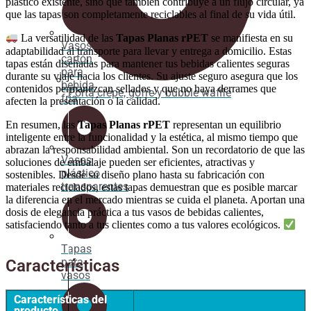
plástico existente, sino que también contribuye a un flujo circular, ya
que las tapas son completamente reciclables al final de su vida útil.
La versatilidad de las
Tapas Planas rPET
se manifiesta en su
Vasos
adaptabilidad al transporte para llevar y entrega a domicilio. Estas
cartón
tapas están diseñadas para mantener tus bebidas calientes seguras
para
durante su viaje hacia los clientes. Su ajuste seguro asegura que los
bebida
contenidos permanezcan sellados y que no haya derrames que
Porta crépe, gofre y bubble waffle
fría
afecten la presentación o la calidad.
En resumen, las
Tapas Planas rPET
representan un equilibrio
inteligente entre la funcionalidad y la estética, al mismo tiempo que
abrazan la responsabilidad ambiental. Son un recordatorio de que las
Vasos
soluciones de embalaje pueden ser eficientes, atractivas y
plástico
sostenibles. Desde su diseño plano hasta su fabricación con
transparentes
materiales reciclados, estas tapas demuestran que es posible marcar
la diferencia en el mercado mientras se cuida el planeta. Aportan una
dosis de elegancia práctica a tus vasos de bebidas calientes,
satisfaciendo tanto a tus clientes como a tus valores ecológicos.
Tapas
para
Características
vasos
Características del
producto