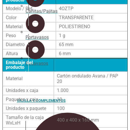
Modelo / Ref.
4OZTP
Cañitas/Pajitas
Color
TRANSPARENTE
Material
POLIESTIRENO
Peso
1 g
Portavasos
Diametro
65 mm
Altura
6 mm
Embalaje del
Posavasos
producto
Cartón ondulado Avana / PAP
Material
20
Unidades x caja
1.000
Paquetes x caja
10
VAJILLA Y COMPLEMENTOS
Unidades x paquete
100
Tamaño de la caja
400 x 400 x 160 mm
WxLxH