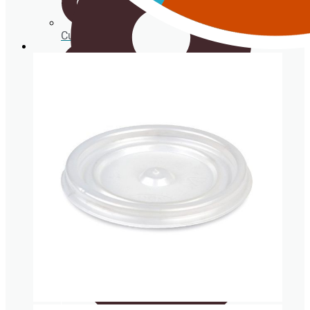
Cucharitas
Servilletas
Cucharitas
Portavasos