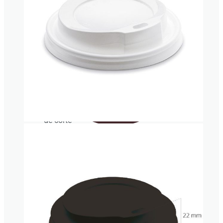
Vaso par
noodles
y caldos
Caja
para
helado
de corte
Vasos cartón para bebida fría
Envases
isotérmicos
Servilletas