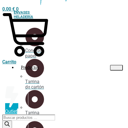
0,00
€
0
ENVASES
HELADERÍA
Cono de
papel
Carrito
Productos
Tarrina
de cartón
Outlet
Tarrina
Búsqueda
industrial
de
productos