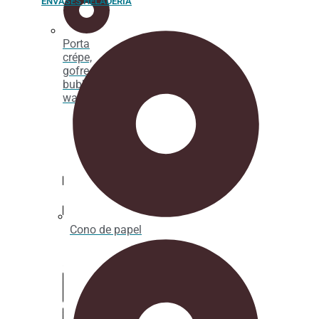
ENVASES HELADERÍA
Porta
crépe,
gofre y
bubble
waffle
Cono de papel