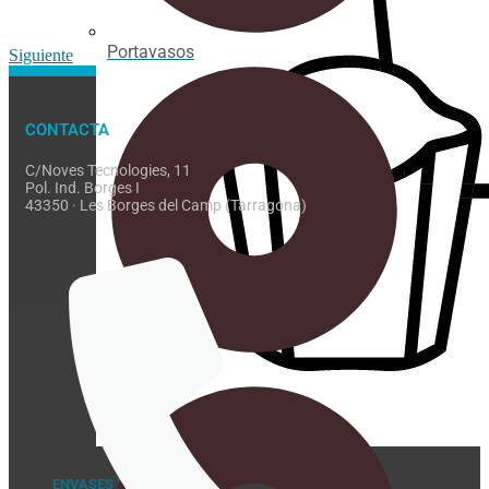
Portavasos
Siguiente
CONTACTA
C/Noves Tecnologies, 11
Pol. Ind. Borges I
43350 · Les Borges del Camp (Tarragona)
Posavasos
ENVASES TAKE