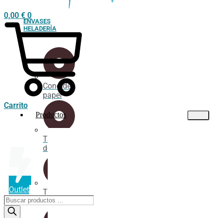
0,00
€
0
ENVASES
HELADERÍA
Cono de
papel
Carrito
Productos
Tarrina
de cartón
Outlet
Tarrina
Búsqueda
industrial
de
productos