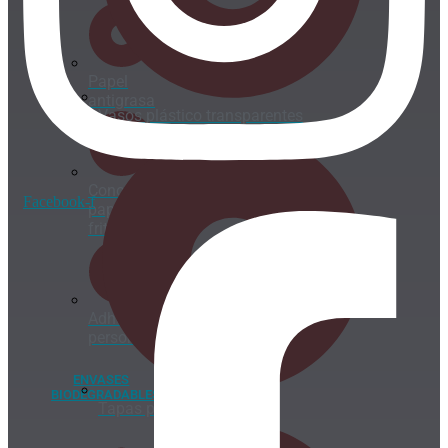
Papel
antigrasa
Vasos plástico transparentes
Cono
Facebook-f
papel
fritos
Adhesivos
personalizados
ENVASES
BIODEGRADABLES
Tapas para vasos