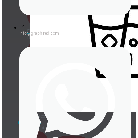
comida
Packaging
info@graphired.com
fritos
Porta
gofres,
crepes y
bubble
waffle
Envases
para
BEBIDA FRÍA
ensaladas