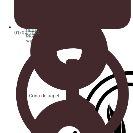
ENVASES HELADERÍA
Porta
crépe,
gofre y
01/02/2024
bubble
waffle
Cono de papel