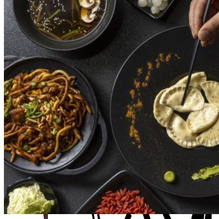
Vasos
cartón
para
bebida
Porta crépe, gofre y bubble waffle
fría
Vasos
plástico
transparentes
Tapas
para
vasos