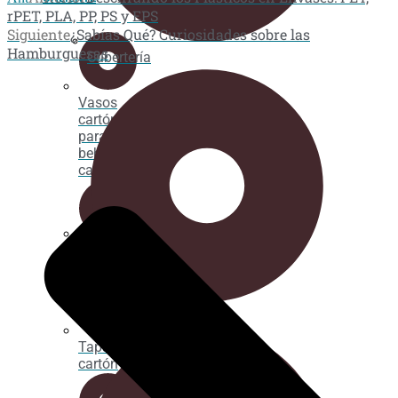
rPET, PLA, PP, PS y EPS
Siguiente
¿Sabías Qué? Curiosidades sobre las
Hamburguesas
Cubertería
Vasos
cartón
para
bebida
caliente
Tapas
chupete
Cañitas/Pajitas
Tapas de
cartón