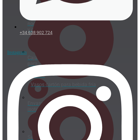
Vaso par
noodles
y caldos
+34 638 902 724
Instagram
Caja
para
helado
de corte
Vasos cartón para bebida fría
Envases
isotérmicos
Servilletas