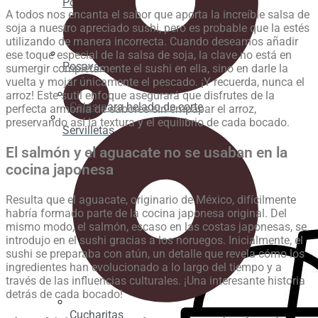
Portavasos
A todos nos encanta el sabor que aporta la increíble salsa de
soja a nuestro apreciado sushi, pero es probable que la estés
utilizando de manera incorrecta. Cuando deseamos añadir
ese toque especial de la salsa de soja, la clave no está en
Posavasos
sumergir completamente el sushi en ella, sino en darle la
vuelta y mojar únicamente el pescado. ¡Y recuerda, nunca el
arroz! Este sutil enfoque asegurará que disfrutes de la
Cajas para helado de corte
perfecta armonía de sabores sin empapar el arroz,
preservando así la textura y el equilibrio de cada bocado.
Servilletas
El salmón y el aguacate no se usaban en la
cocina japonesa
Resulta que el aguacate, originario de México, difícilmente
habría formado parte de la cocina japonesa original. Del
mismo modo, el salmón, escaso en las costas japonesas, se
introdujo en el sushi gracias a los noruegos. Inicialmente, el
sushi se preparaba con atún, un detalle que revela cómo los
ingredientes han evolucionado a lo largo del tiempo y a
través de las influencias culturales. ¡Una interesante historia
detrás de cada bocado!
Cucharitas