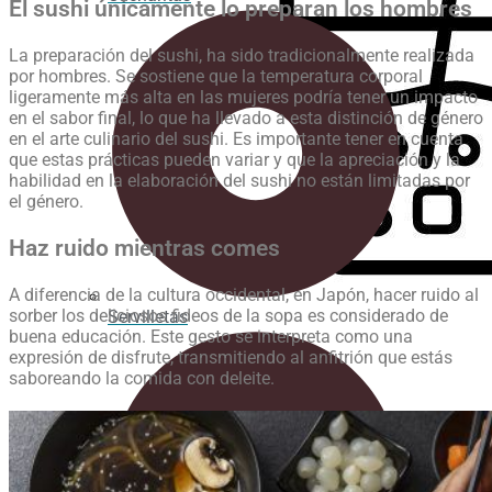
El sushi únicamente lo preparan los hombres
La preparación del sushi, ha sido tradicionalmente realizada
por hombres. Se sostiene que la temperatura corporal
ligeramente más alta en las mujeres podría tener un impacto
en el sabor final, lo que ha llevado a esta distinción de género
en el arte culinario del sushi. Es importante tener en cuenta
que estas prácticas pueden variar y que la apreciación y la
habilidad en la elaboración del sushi no están limitadas por
el género.
Haz ruido mientras comes
A diferencia de la cultura occidental, en Japón, hacer ruido al
sorber los deliciosos fideos de la sopa es considerado de
Servilletas
buena educación. Este gesto se interpreta como una
expresión de disfrute, transmitiendo al anfitrión que estás
saboreando la comida con deleite.
BEBIDA FRÍA