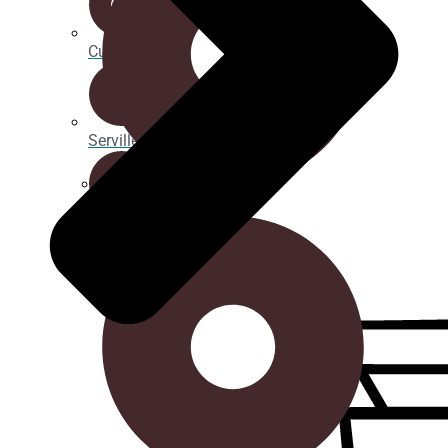
Cucharitas
Servilletas
Cucharitas
Portavasos