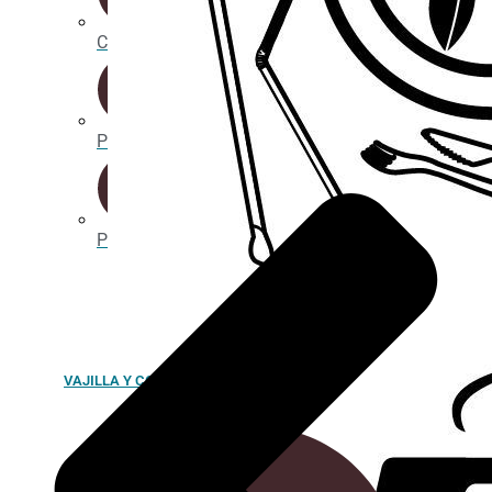
Cañitas/Pajitas
Portavasos
Posavasos
VAJILLA Y COMPLEMENTOS