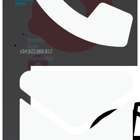
AWAY
Bandejas
para
+34 977 560 817
Sushi
Servilletas
Caja
para
hamburguesas
y hot
dogs
Caja
para