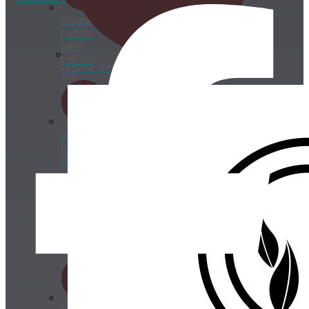
Vasos
cartón
para
bebida
Porta crépe, gofre y bubble waffle
fría
Vasos
plástico
transparentes
Tapas
para
vasos