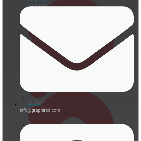
pulpa de
caña de
azúcar
Cubertería
Cañitas/Pajitas
Envases isotérmicos porexpan
Cucharitas
info@graphired.com
Portavasos