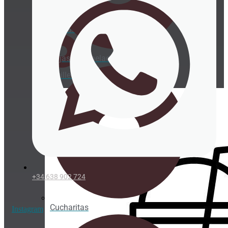
Posavasos
Cajas para helado de corte
Servilletas
+34 638 902 724
Cucharitas
Instagram