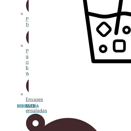
Packaging
fritos
Porta
gofres,
crepes y
bubble
waffle
Envases
para
BEBIDA FRÍA
ensaladas