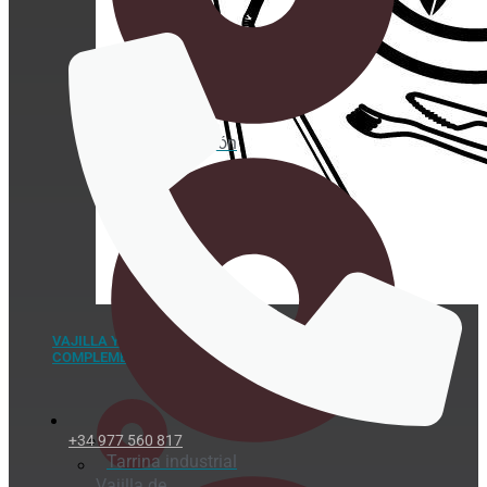
Tarrina de cartón
VAJILLA Y
COMPLEMENTOS
+34 977 560 817
Tarrina industrial
Vajilla de