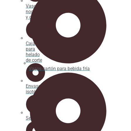
Vaso par
noodles
y caldos
Caja
para
helado
de corte
Vasos cartón para bebida fría
Envases
isotérmicos
Servilletas