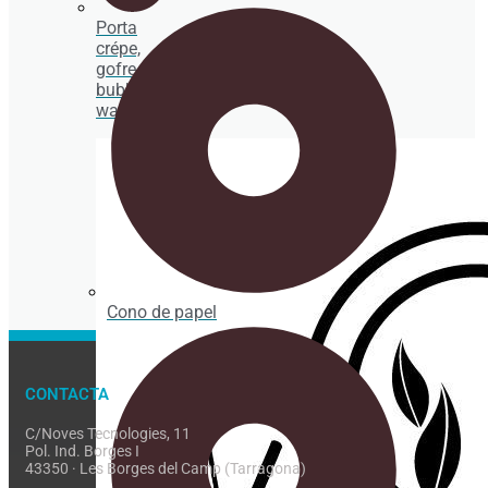
Porta
crépe,
gofre y
bubble
waffle
Cono de papel
CONTACTA
C/Noves Tecnologies, 11
Pol. Ind. Borges I
43350 · Les Borges del Camp (Tarragona)