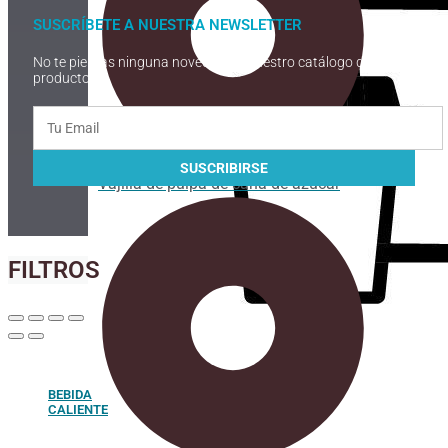
SUSCRÍBETE A NUESTRA NEWSLETTER
No te pierdas ninguna novedad de nuestro catálogo de
productos
Vajilla de pulpa de caña de azúcar
FILTROS
BEBIDA
CALIENTE