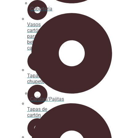
Cubertería
Vasos
cartón
para
bebida
caliente
Tapas
chupete
Cañitas/Pajitas
Tapas de
cartón