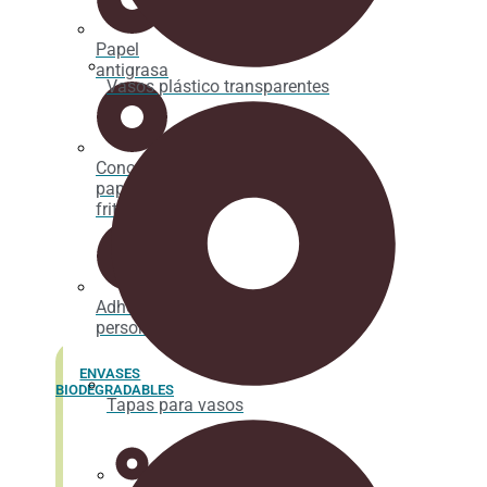
Papel
antigrasa
Vasos plástico transparentes
Cono
papel
fritos
Adhesivos
personalizados
ENVASES
BIODEGRADABLES
Tapas para vasos