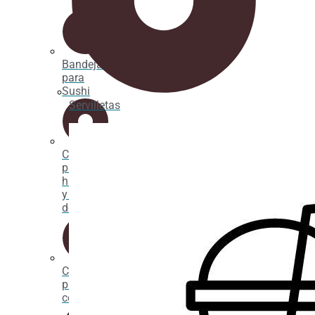
Bandejas
para
Sushi
Servilletas
Caja
para
hamburguesas
y hot
dogs
Caja
para
comida