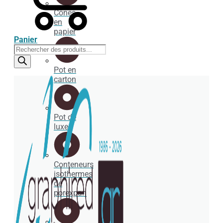
Cônes
en
papier
Panier
Recherche
de
produits
Pot en
carton
Pot de
luxe
Conteneurs
isothermes
de
porexpan