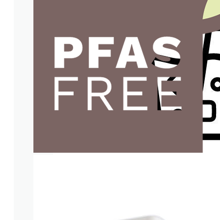
Pailles
COLD DRINK