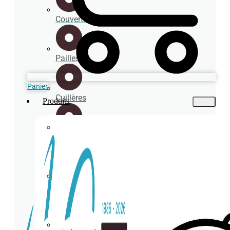
Couverts
Pailles
Panier
Cuillères
Produits
Porte-
gobelets
Sous-
verres