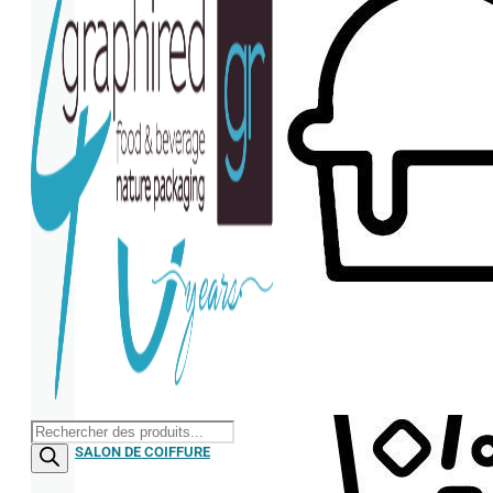
Serviette
Recherche
de
SALON DE COIFFURE
produits