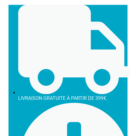
Aller
au
contenu
Boisson
Boisson
Boisson
Couvercles de Gobelets
Couvercles de Gobelets
Couvercles de Gobelets
Couvercles de Gobelets en Carton
Couvercles de Gobelets en Carton
Couvercles de Gobelets en Carton
Couvercles de Gobelets en PLA
Couvercles de Gobelets en PLA
Couvercles de Gobelets en PLA
Couvercles en PET et rPET pour Gobelets
Couvercles en PET et rPET pour Gobelets
Couvercles en PET et rPET pour Gobelets
Couvercles en Polystyrène
Couvercles en Polystyrène
Couvercles en Polystyrène
Gobelets en Plastique
Gobelets en Plastique
Gobelets en Plastique
Autres Gobelets en Plastique
Autres Gobelets en Plastique
Autres Gobelets en Plastique
Gobelets PLA Transparents
Gobelets PLA Transparents
Gobelets PLA Transparents
LIVRAISON GRATUITE À PARTIR DE 399€.
Gobelets Transparents en PET et rPET
Gobelets Transparents en PET et rPET
Gobelets Transparents en PET et rPET
Crème Glacée
Crème Glacée
Crème Glacée
Boîtes Isothermes
Boîtes Isothermes
Boîtes Isothermes