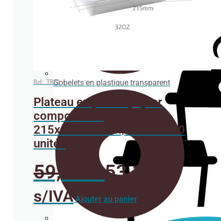
Gobelets en plastique transparent
Ref: TR32
Plateau en pâte à papier
compostable
215x140x52mm|32oz – 600
unités
Le
Le
59,83
€
53,18
€
prix
prix
s/IVA
Ajouter au panier
initial
actue