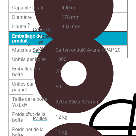
carton
pour
Capacité totale
400 ml
boissons
Diamètre
178 mm
chaudes
bio.
Hauteur
40,6 mm
Couverts
Emballage du
Gobelets
produit
en
carton
Matériau
Carton ondulé Avana / PAP 20
Serviette
pour
boissons
Unités par boîte
1000
froides
Emballages x
bio.
20
boîte
Take
Unités par
50
Away
paquet
BIO
Taille de la boîte
370 x 350 x 375 mm
WxLxH
Pailles
bio
Poids brut de la
12 kg
Pailles
boîte
Porte-
Poids net de la
gobelets
11 kg
boîte