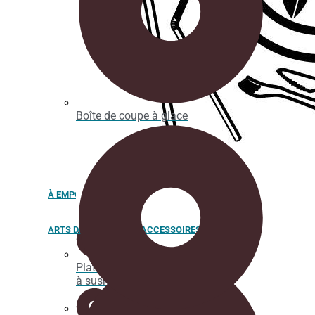
Boîte de coupe à glace
À EMPORTER
ARTS DE LA TABLE ET ACCESSOIRES
Plateaux
à sushi