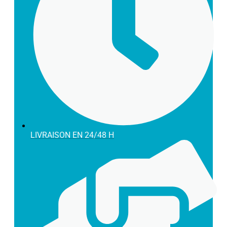
Bandes Adhésives
Bandes Adhésives
Bandes Adhésives
Boîtes pour Var à Glace
Boîtes pour Var à Glace
Boîtes pour Var à Glace
Pots et Couvercles pour Glace
Pots et Couvercles pour Glace
Pots et Couvercles pour Glace
Couvercles de Pots
Couvercles de Pots
Couvercles de Pots
Pots de Luxe
Pots de Luxe
Pots de Luxe
Pots en Carton
Pots en Carton
Pots en Carton
Pots en Plastique
Pots en Plastique
Pots en Plastique
Protège-Cornets
Protège-Cornets
Protège-Cornets
LIVRAISON EN 24/48 H
Gobelets en Carton
Gobelets en Carton
Gobelets en Carton
Gobelets en Carton pour Chauds
Gobelets en Carton pour Chauds
Gobelets en Carton pour Chauds
Gobelets en Carton Normaux pour Chauds
Gobelets en Carton Normaux pour Chauds
Gobelets en Carton Normaux pour Chauds
Gobelets pour Chauds en Carton
Gobelets pour Chauds en Carton
Gobelets pour Chauds en Carton
BIO/Compostable
BIO/Compostable
BIO/Compostable