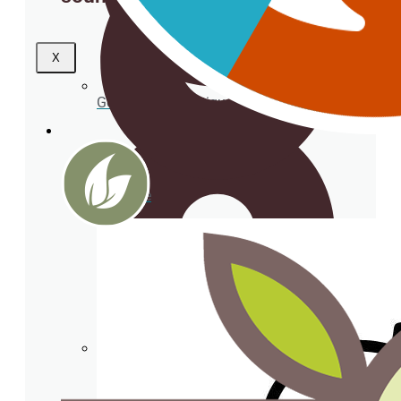
X
Gobelets en plastique transparent
Serviette
Couvercles en verre